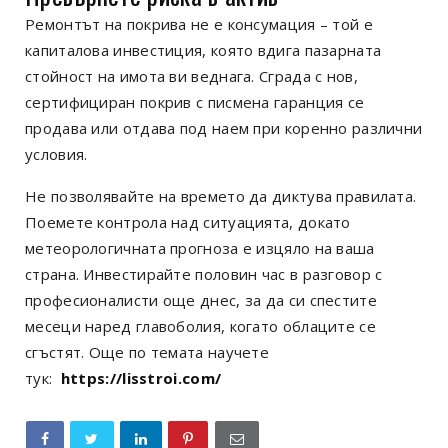
Ремонтът на покрива не е консумация – той е
капиталова инвестиция, която вдига пазарната
стойност на имота ви веднага. Сграда с нов,
сертифициран покрив с писмена гаранция се
продава или отдава под наем при коренно различни
условия.
Не позволявайте на времето да диктува правилата.
Поемете контрола над ситуацията, докато
метеорологичната прогноза е изцяло на ваша
страна. Инвестирайте половин час в разговор с
професионалисти още днес, за да си спестите
месеци наред главоболия, когато облаците се
сгъстят. Още по темата научете
тук:
https://lisstroi.com/