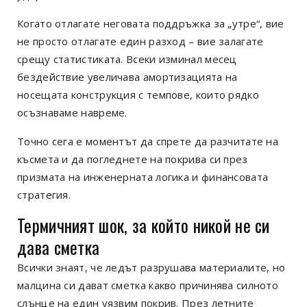
Когато отлагате неговата поддръжка за „утре“, вие
не просто отлагате един разход – вие залагате
срещу статистиката. Всеки изминал месец
бездействие увеличава амортизацията на
носещата конструкция с темпове, които рядко
осъзнаваме навреме.
Точно сега е моментът да спрете да разчитате на
късмета и да погледнете на покрива си през
призмата на инженерната логика и финансовата
стратегия.
Термичният шок, за който никой не си
дава сметка
Всички знаят, че ледът разрушава материалите, но
малцина си дават сметка какво причинява силното
слънце на един уязвим покрив. През летните