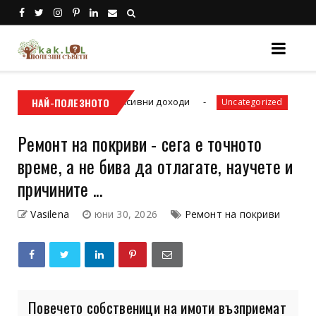
ак да спечелим пасивни доходи
НАЙ-ПОЛЕЗНОТО
3 часа сутри
Uncategorized
Ремонт на покриви - сега е точното
време, а не бива да отлагате, научете и
причините ...
Vasilena
юни 30, 2026
Ремонт на покриви
Повечето собственици на имоти възприемат