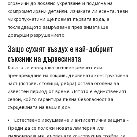
ограничи до локално укрепване и подмяна на
компрометирани детайли. Изчакате ли есента, тези
микропукнатини ще поемат първата вода, а
последващото замръзване през зимата ще
довърши разрушението.
Защо сухият въздух е най-добрият
съюзник на дървесината
Когато се извършва основен ремонт или
пренареждане на покрив, дървената конструктивна
част (попове, столици, ребра) остава оголена за
известен период от време. Лятото е единственият
сезон, който гарантира пълна безопасност за
сърцевината на вашия дом:
Естествено изсушаване и антисептична защита –
Преди да се положи новата ламперия или
хидроизолация, дървената конструкция трябва да