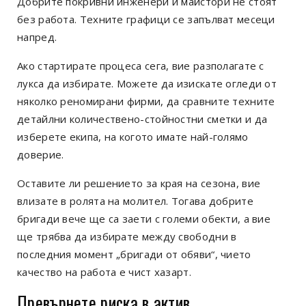
Добрите покривни инженери и майстори не стоят
без работа. Техните графици се запълват месеци
напред.
Ако стартирате процеса сега, вие разполагате с
лукса да избирате. Можете да изискате огледи от
няколко реномирани фирми, да сравните техните
детайлни количествено-стойностни сметки и да
изберете екипа, на когото имате най-голямо
доверие.
Оставите ли решението за края на сезона, вие
влизате в ролята на молител. Тогава добрите
бригади вече ще са заети с големи обекти, а вие
ще трябва да избирате между свободни в
последния момент „бригади от обяви“, чието
качество на работа е чист хазарт.
Превърнете риска в актив