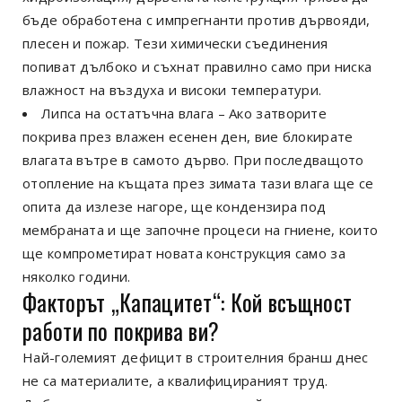
бъде обработена с импрегнанти против дървояди,
плесен и пожар. Тези химически съединения
попиват дълбоко и съхнат правилно само при ниска
влажност на въздуха и високи температури.
Липса на остатъчна влага – Ако затворите
покрива през влажен есенен ден, вие блокирате
влагата вътре в самото дърво. При последващото
отопление на къщата през зимата тази влага ще се
опита да излезе нагоре, ще кондензира под
мембраната и ще започне процеси на гниене, които
ще компрометират новата конструкция само за
няколко години.
Факторът „Капацитет“: Кой всъщност
работи по покрива ви?
Най-големият дефицит в строителния бранш днес
не са материалите, а квалифицираният труд.