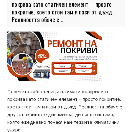
покрива като статичен елемент – просто
покритие, което стои там и пази от дъжд.
Реалността обаче е ...
Повечето собственици на имоти възприемат
покрива като статичен елемент – просто покритие,
което стои там и пази от дъжд. Реалността обаче е
друга: покривът е динамична, дишаща система,
която ежедневно понася най-тежките климатични
удари.