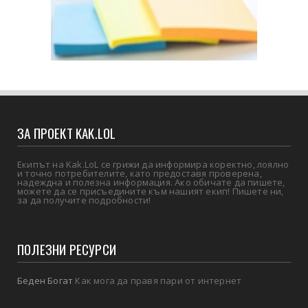
ЗА ПРОЕКТ KAK.LOL
Екипът на Kak.LoL се грижи да информира коректно, лоялно
и точно потребителите, като предоставя проверена,
надеждна и полезна информация. Ако обичате да пишете,
можете да се присъедините към нашият екип! Пишете ни,
за да получите подробности!
ПОЛЕЗНИ РЕСУРСИ
Беден Богат
Как мога да правя пари от интернет