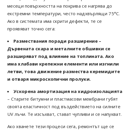
месеци повърхността на покрива се нагрява до
екстремни температури, често надхвърлящи 75°C.
Ако в системата има скрити дефекти, те се
проявяват точно сега:
Размествания поради разширение
–
Дървената скара и металните обшивки се
разширяват под влияние на топлината. Ако
има хлабави крепежни елементи или изгнили
летви, това движение размества керемидите
и отваря микроскопични пролуки.
Ускорена амортизация на хидроизолацията
– Старите битумни и пластмасови мембрани губят
своята еластичност под въздействието на силните
UV лъчи. Те изсъхват, стават чупливи и се напукват.
Ако хванете тези процеси сега, ремонтът ще се