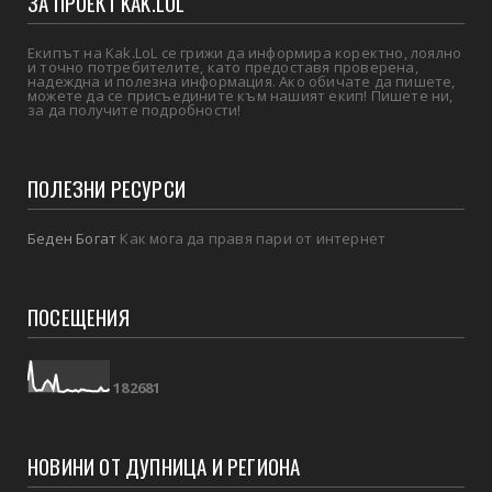
ЗА ПРОЕКТ KAK.LOL
Екипът на Kak.LoL се грижи да информира коректно, лоялно
и точно потребителите, като предоставя проверена,
надеждна и полезна информация. Ако обичате да пишете,
можете да се присъедините към нашият екип! Пишете ни,
за да получите подробности!
ПОЛЕЗНИ РЕСУРСИ
Беден Богат
Как мога да правя пари от интернет
ПОСЕЩЕНИЯ
1
8
2
6
8
1
НОВИНИ ОТ ДУПНИЦА И РЕГИОНА