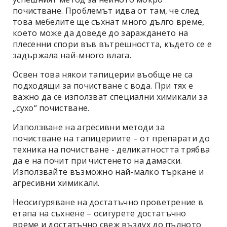
почистване. Проблемът идва от там, че след
това мебелите ще съхнат много дълго време,
което може да доведе до зараждането на
плесенни спори във вътрешността, където се е
задържала най-много влага.
Освен това някои тапицерии въобще не са
подходящи за почистване с вода. При тях е
важно да се използват специални химикали за
„сухо“ почистване.
Използване на агресивни методи за
почистване на тапицериите – от препарати до
техника на почистване - деликатността трябва
да е на почит при чистенето на дамаски.
Използвайте възможно най-малко търкане и
агресивни химикали.
Неосигуряване на достатъчно проветрение в
етапа на съхнене – осигурете достатъчно
време и достатъчно свеж въздух до пълното