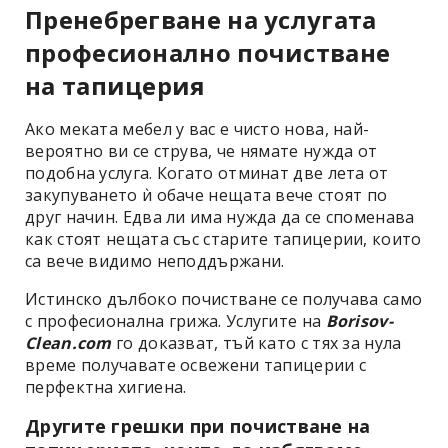
Пренебрегване на услугата
професионално почистване
на тапицерия
Ако меката мебел у вас е чисто нова, най-
вероятно ви се струва, че нямате нужда от
подобна услуга. Когато отминат две лета от
закупуването ѝ обаче нещата вече стоят по
друг начин. Едва ли има нужда да се споменава
как стоят нещата със старите тапицерии, които
са вече видимо неподдържани.
Истинско дълбоко почистване се получава само
с професионална грижа. Услугите на
Borisov-
Clean.com
го доказват, тъй като с тях за нула
време получавате освежени тапицерии с
перфектна хигиена.
Другите грешки при почистване на