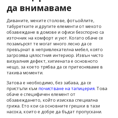
да внимаваме
Диваните, меките столове, фотьойлите,
табуретките и другите елементи от мекото
обзавеждане в домове и офиси безспорно са
източник на комфорт и уют. Когато обаче се
позамърсят те могат много лесно да се
превърнат в непривлекателна мебел, която
загрозява цялостния интериор. Извън чисто
визуалния дефект, хигиената е основното
нещо, за което трябва да се притесняваме в
такива моменти.
Затова е необходимо, без забава, да се
пристъпи към
почистване на тапицерия
. Това
обаче е специфичен елемент от
обзавеждането, който изисква специална
грижа. Ето кои са основните грешки в тази
насока, които е добре да бъдат пропускани.