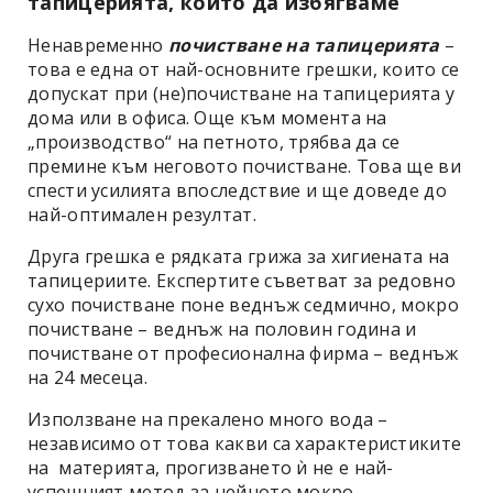
тапицерията, които да избягваме
Ненавременно
почистване на тапицерията
–
това е една от най-основните грешки, които се
допускат при (не)почистване на тапицерията у
дома или в офиса. Още към момента на
„производство“ на петното, трябва да се
премине към неговото почистване. Това ще ви
спести усилията впоследствие и ще доведе до
най-оптимален резултат.
Друга грешка е рядката грижа за хигиената на
тапицериите. Експертите съветват за редовно
сухо почистване поне веднъж седмично, мокро
почистване – веднъж на половин година и
почистване от професионална фирма – веднъж
на 24 месеца.
Използване на прекалено много вода –
независимо от това какви са характеристиките
на материята, прогизването ѝ не е най-
успешният метод за нейното мокро