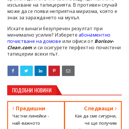
изсъхване на тапицерията. В противен случай
може да се появи неприятна миризма, която е
знак за зараждането на мухъл.
Искате винаги безупречен резултат при
минимално усилие? Изберете
абонаментно
почистване на домове
или офиси от
Borisov-
Clean.com
и си осигурете перфектно почистени
тапицерии всеки път.
ПОДОБНИ НОВИНИ
Предишни
Следващи
Частни линейки -
Как да сме сигурни,
най-важното
че ще получим