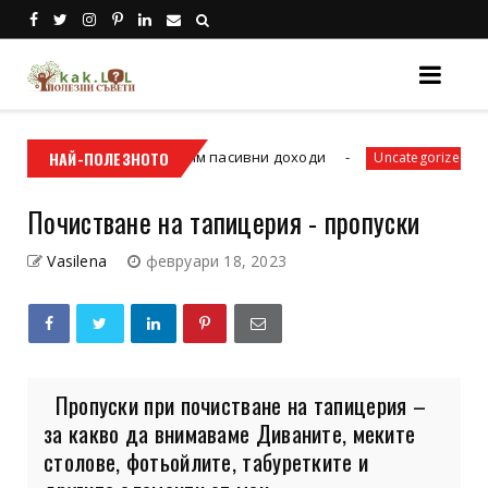
Как да спечелим пасивни доходи
НАЙ-ПОЛЕЗНОТО
3 часа 
Uncategorized
Почистване на тапицерия - пропуски
Vasilena
февруари 18, 2023
Пропуски при почистване на тапицерия –
за какво да внимаваме Диваните, меките
столове, фотьойлите, табуретките и