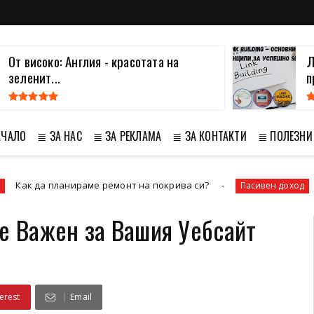
От високо: Англия - красотата на
Л
зеленит...
п
АЧАЛО
≣ ЗА НАС
≣ ЗА РЕКЛАМА
≣ ЗА КОНТАКТИ
≣ ПОЛЕЗНИ
 планираме ремонт на покрива си?
Как да 
Пасивен доход
 е Важен за Вашия Уебсайт
erest
Email