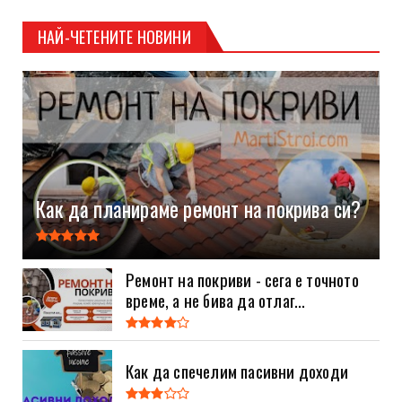
НАЙ-ЧЕТЕНИТЕ НОВИНИ
Как да планираме ремонт на покрива си?
Ремонт на покриви - сега е точното
време, а не бива да отлаг...
Как да спечелим пасивни доходи