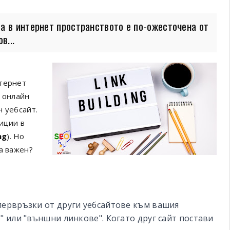
а в интернет пространството е по-ожесточена от
в...
нтернет
а онлайн
н уебсайт.
иции в
ng
). Но
а важен?
первръзки от други уебсайтове към вашия
" или "външни линкове". Когато друг сайт постави