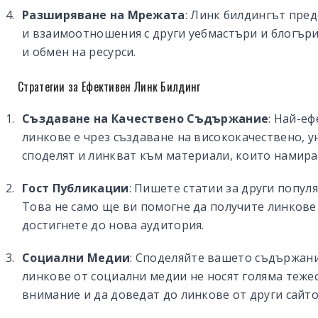
Разширяване на Мрежата
: Линк билдингът пре
и взаимоотношения с други уебмастъри и блогър
и обмен на ресурси.
Стратегии за Ефективен Линк Билдинг
Създаване на Качествено Съдържание
: Най-е
линкове е чрез създаване на висококачествено, 
споделят и линкват към материали, които намират
Гост Публикации
: Пишете статии за други попул
Това не само ще ви помогне да получите линкове
достигнете до нова аудитория.
Социални Медии
: Споделяйте вашето съдържан
линкове от социални медии не носят голяма тежес
внимание и да доведат до линкове от други сайто