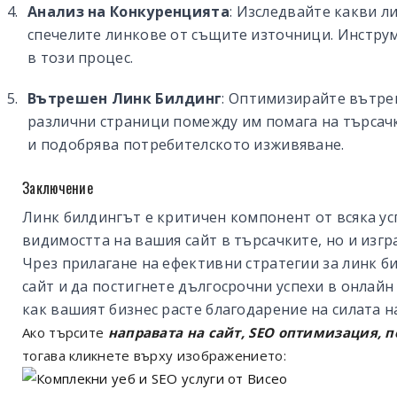
Анализ на Конкуренцията
: Изследвайте какви л
спечелите линкове от същите източници. Инструм
в този процес.
Вътрешен Линк Билдинг
: Оптимизирайте вътре
различни страници помежду им помага на търсач
и подобрява потребителското изживяване.
Заключение
Линк билдингът е критичен компонент от всяка ус
видимостта на вашия сайт в търсачките, но и изг
Чрез прилагане на ефективни стратегии за линк б
сайт и да постигнете дългосрочни успехи в онлай
как вашият бизнес расте благодарение на силата н
Ако търсите
направата на сайт, SEO оптимизация, 
тогава кликнете върху изображението: