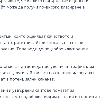
ърсачките, че вашето съдържание е ценно и
айт може да получи по-високо класиране в
ритми, които оценяват качеството и
т авторитетни сайтове показват на тези
олезно. Това води до по-добро класиране в
кове могат да доведат до увеличен трафик към
ве от други сайтове, са по-склонни да останат
ат в потенциални клиенти.
вани и утвърдени сайтове помагат за
а не само подобрява видимостта ви в търсачките,