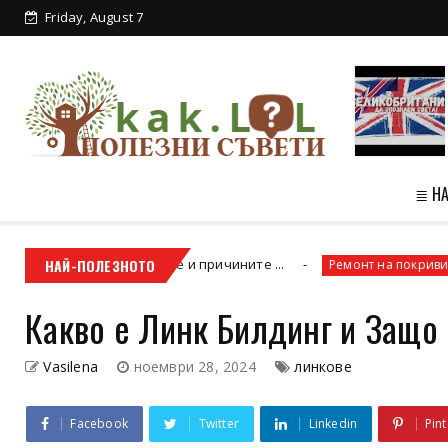
Friday, August 7
≣ Н
отлагате, научете и причините ...
НАЙ-ПОЛЕЗНОТО
Как да
Ремонт на покриви
Какво е Линк Билдинг и Защо
Vasilena
ноември 28, 2024
линкове
Facebook
Twitter
Linkedin
Pint