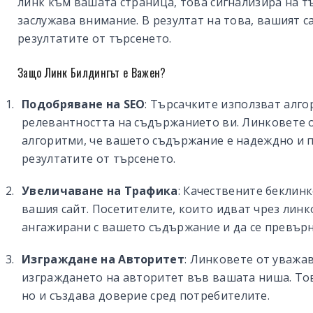
линк към вашата страница, това сигнализира на т
заслужава внимание. В резултат на това, вашият с
резултатите от търсенето.
Защо Линк Билдингът е Важен?
Подобряване на SEO
: Търсачките използват алго
релевантността на съдържанието ви. Линковете о
алгоритми, че вашето съдържание е надеждно и п
резултатите от търсенето.
Увеличаване на Трафика
: Качествените беклин
вашия сайт. Посетителите, които идват чрез линко
ангажирани с вашето съдържание и да се превърн
Изграждане на Авторитет
: Линковете от уважа
изграждането на авторитет във вашата ниша. Тов
но и създава доверие сред потребителите.