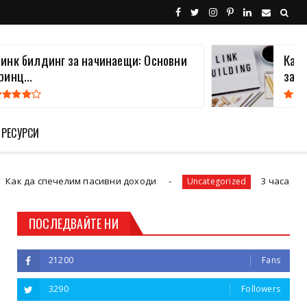
инк билдинг за начинаещи: Основни
Какв
ринц...
за В.
 РЕСУРСИ
спечелим пасивни доходи
3 часа сутринта и 
Uncategorized
ПОСЛЕДВАЙТЕ НИ
21200
Fans
3290
Followers