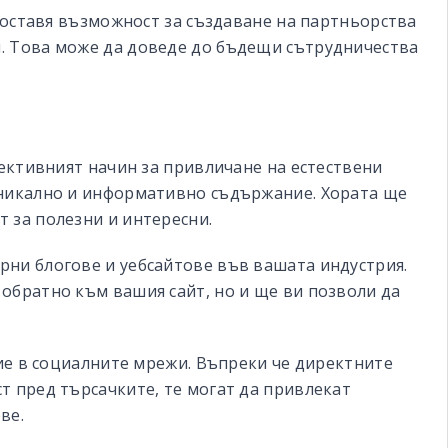
доставя възможност за създаване на партньорства
и. Това може да доведе до бъдещи сътрудничества
фективният начин за привличане на естествени
уникално и информативно съдържание. Хората ще
 за полезни и интересни.
ярни блогове и уебсайтове във вашата индустрия.
 обратно към вашия сайт, но и ще ви позволи да
ие в социалните мрежи. Въпреки че директните
т пред търсачките, те могат да привлекат
ве.