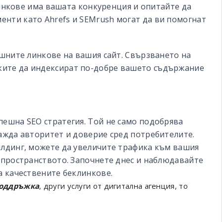
инкове има вашата конкуренция и опитайте да
енти като Ahrefs и SEMrush могат да ви помогнат
шните линкове на вашия сайт. Свързването на
ките да индексират по-добре вашето съдържание
пешна SEO стратегия. Той не само подобрява
ражда авторитет и доверие сред потребителите.
илдинг, можете да увеличите трафика към вашия
н пространството. Започнете днес и наблюдавайте
а качествените беклинкове.
поддръжка
, други услуги от дигитална агенция, то