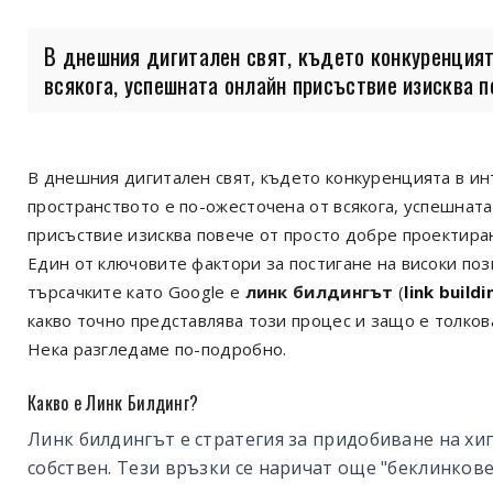
В днешния дигитален свят, където конкуренцият
всякога, успешната онлайн присъствие изисква по
В днешния дигитален свят, където конкуренцията в и
пространството е по-ожесточена от всякога, успешнат
присъствие изисква повече от просто добре проектира
Един от ключовите фактори за постигане на високи поз
търсачките като Google е
линк билдингът
(
link buildi
какво точно представлява този процес и защо е толков
Нека разгледаме по-подробно.
Какво е Линк Билдинг?
Линк билдингът е стратегия за придобиване на хи
собствен. Тези връзки се наричат още "беклинкове