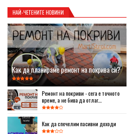
НАЙ-ЧЕТЕНИТЕ НОВИНИ
Как да планираме ремонт на покрива си?
Ремонт на покриви - сега е точното
време, а не бива да отлаг...
Как да спечелим пасивни доходи