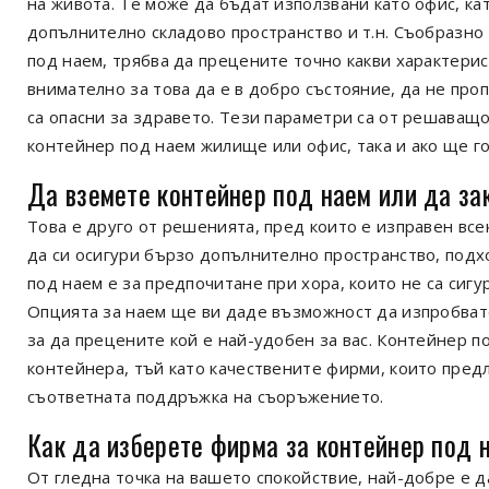
на живота. Те може да бъдат използвани като офис, кат
допълнително складово пространство и т.н. Съобразн
под наем, трябва да прецените точно какви характери
внимателно за това да е в добро състояние, да не пропу
са опасни за здравето. Тези параметри са от решаващо
контейнер под наем жилище или офис, така и ако ще го
Да вземете контейнер под наем или да зак
Това е друго от решенията, пред които е изправен всек
да си осигури бързо допълнително пространство, под
под наем е за предпочитане при хора, които не са сигу
Опцията за наем ще ви даде възможност да изпробват
за да прецените кой е най-удобен за вас. Контейнер п
контейнера, тъй като качествените фирми, които пред
съответната поддръжка на съоръжението.
Как да изберете фирма за контейнер под 
От гледна точка на вашето спокойствие, най-добре е д