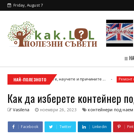
Friday, August 7
≣ Н
 бива да отлагате, научете и причините ...
НАЙ-ПОЛЕЗНОТО
Ремонт на покриви
Как да изберете контейнер п
Vasilena
ноември 26, 2023
контейнери под наем
Facebook
Twitter
Linkedin
Pint