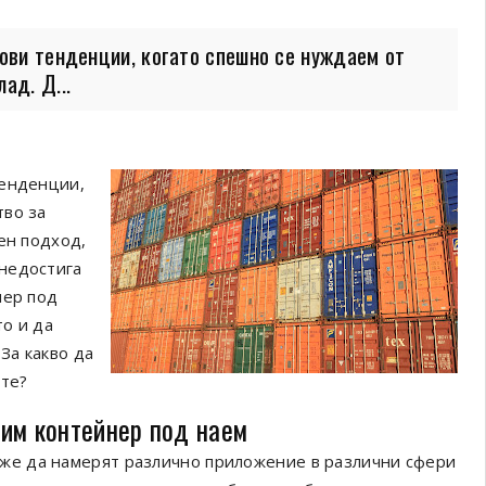
нови тенденции, когато спешно се нуждаем от
ад. Д...
тенденции,
тво за
ен подход,
недостига
нер под
то и да
За какво да
ете?
дим контейнер под наем
же да намерят различно приложение в различни сфери