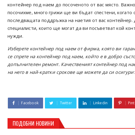
контейнер под наем до посоченото от вас място. Важн
посочихме, много грижи ще ви бъдат спестени, когато 
последващата поддръжка на наетия от вас контейнер. 
специалисти, които ще могат да ви посъветват кой ко
нужди.
Изберете контейнер под наем от фирма, която ви гаран
се спрете на контейнер под наем, който е в добро състо
допълнителен ремонт. Качественият контейнер под на
на него в най-кратки срокове ще можете да си осигури
Facebook
Twitter
Linkedin
Pint
ПОДОБНИ НОВИНИ