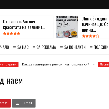
Линк билдинг 
От високо: Англия -
начинаещи: Ос
красотата на зеленит...
принц...
АЧАЛО
≣ ЗА НАС
≣ ЗА РЕКЛАМА
≣ ЗА КОНТАКТИ
≣ ПОЛЕЗНИ
Как да планираме ремонт на покрива си?
Пасивен доход
од наем
erest
Email