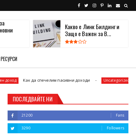
за
Какво е Линк Билдинг и
новни
Защо е Важен за В...
 РЕСУРСИ
Как да спечелим пасивни доходи
3 часа сут
Uncategorized
ПОСЛЕДВАЙТЕ НИ
21200
Fans
3290
Followers