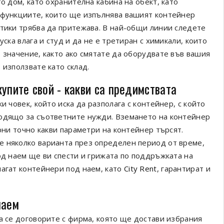
о дом, като охранителна кабина на обект, като
о функциите, които ще изпълнява вашият контейнер
стики трябва да притежава. В най-общи линии следете
ска влага и студ и да не е третиран с химикали, които
 значение, както ако смятате да оборудвате във вашия
 използвате като склад.
упите свой - какви са предимствата
и човек, който иска да разполага с контейнер, с който
ходящо за съответните нужди. Вземането на контейнер
рни точно какви параметри на контейнер търсят.
е няколко варианта през определен период от време,
од наем ще ви спести и грижата по поддръжката на
лагат контейнери под наем, като
City Rent
, гарантират и
наем
а се договорите с фирма, която ще достави избрания