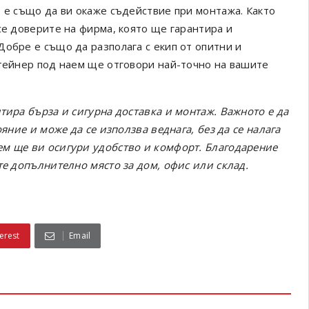
о е също да ви окаже съдействие при монтажа. Както
се доверите на фирма, която ще гарантира и
Добре е също да разполага с екип от опитни и
нтейнер под наем ще отговори най-точно на вашите
тира бърза и сигурна доставка и монтаж. Важното е да
яние и може да се използва веднага, без да се налага
ем ще ви осигури удобство и комфорт. Благодарение
те допълнително място за дом, офис или склад.
erest
Email