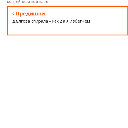
контейнери под наем
Предишни
Дългова спирала - как да я избегнем