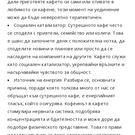
дали приготвяте кафето си сами или отивате в
любимото си кафене, този момент на уединение
може да бъде невероятно терапевтичен.
Социален катализатор: Сутрешното кафе често
се споделя с приятели, семейство или колеги. Това
е шанс да започнете деня с положителна нотка, да
споделите новини и планове или просто да се
насладите на компанията на другите. Кафето служи
като социален катализатор, укрепвайки връзките и
насърчавайки чувството за общност.
Източник на енергия: Разбира се, основната
причина, поради която толкова много от нас се
обръщат към сутрешното кафе, е енергийният
тласък, който осигурява. Кофеинът в кафето
стимулира нервната система, подобрява
концентрацията и бдителността и може дори да
подобри физическото представяне. Това го прави
идеален спътник за тези, които имат натоварени