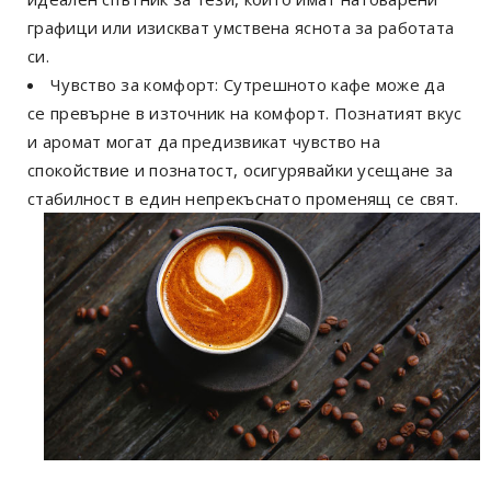
графици или изискват умствена яснота за работата
си.
Чувство за комфорт: Сутрешното кафе може да
се превърне в източник на комфорт. Познатият вкус
и аромат могат да предизвикат чувство на
спокойствие и познатост, осигурявайки усещане за
стабилност в един непрекъснато променящ се свят.