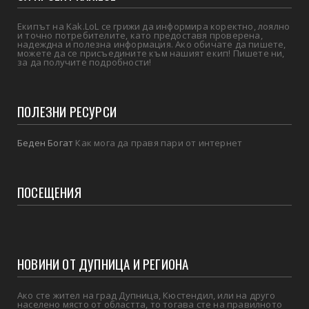
Екипът на Kak.LoL се грижи да информира коректно, лоялно
и точно потребителите, като предоставя проверена,
надеждна и полезна информация. Ако обичате да пишете,
можете да се присъедините към нашият екип! Пишете ни,
за да получите подробности!
ПОЛЕЗНИ РЕСУРСИ
Беден Богат
Как мога да правя пари от интернет
ПОСЕЩЕНИЯ
НОВИНИ ОТ ДУПНИЦА И РЕГИОНА
Ако сте жител на град Дупница, Кюстендил, или на друго
населено място от областта, то тогава сте на правилното