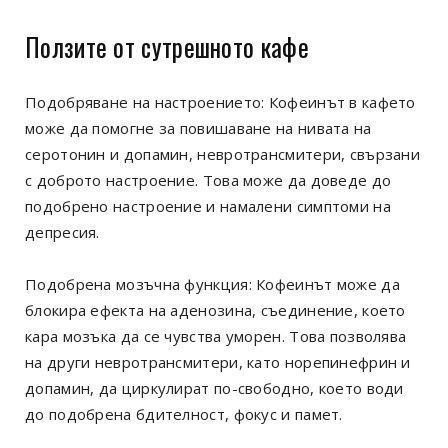
Ползите от сутрешното кафе
Подобряване на настроението: Кофеинът в кафето
може да помогне за повишаване на нивата на
серотонин и допамин, невротрансмитери, свързани
с доброто настроение. Това може да доведе до
подобрено настроение и намалени симптоми на
депресия.
Подобрена мозъчна функция: Кофеинът може да
блокира ефекта на аденозина, съединение, което
кара мозъка да се чувства уморен. Това позволява
на други невротрансмитери, като норепинефрин и
допамин, да циркулират по-свободно, което води
до подобрена бдителност, фокус и памет.