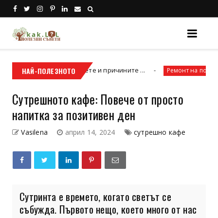
а отлагате, научете и причините ...
НАЙ-ПОЛЕЗНОТО
Как 
Ремонт на покриви
Сутрешното кафе: Повече от просто
напитка за позитивен ден
Vasilena
април 14, 2024
сутрешно кафе
Сутринта е времето, когато светът се
събужда. Първото нещо, което много от нас