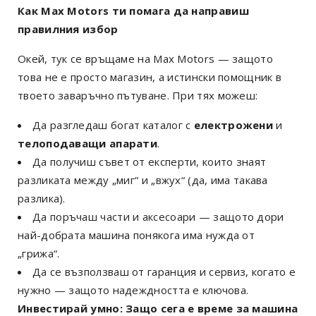
Как Max Motors ти помага да направиш
правилния избор
Окей, тук се връщаме на Max Motors — защото
това не е просто магазин, а истински помощник в
твоето заваръчно пътуване. При тях можеш:
Да разгледаш богат каталог с
електрожени
и
телоподаващи апарати
.
Да получиш съвет от експерти, които знаят
разликата между „миг“ и „вжух“ (да, има такава
разлика).
Да поръчаш части и аксесоари — защото дори
най-добрата машина понякога има нужда от
„грижа“.
Да се възползваш от гаранция и сервиз, когато е
нужно — защото надеждността е ключова.
Инвестирай умно: Защо сега е време за машина