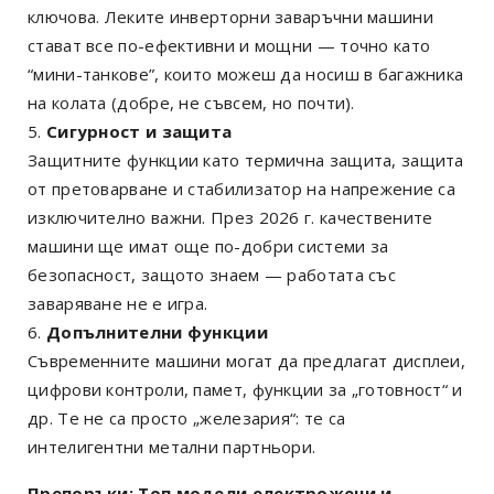
ключова. Леките инверторни заваръчни машини
стават все по-ефективни и мощни — точно като
“мини-танкове”, които можеш да носиш в багажника
на колата (добре, не съвсем, но почти).
Сигурност и защита
Защитните функции като термична защита, защита
от претоварване и стабилизатор на напрежение са
изключително важни. През 2026 г. качествените
машини ще имат още по-добри системи за
безопасност, защото знаем — работата със
заваряване не е игра.
Допълнителни функции
Съвременните машини могат да предлагат дисплеи,
цифрови контроли, памет, функции за „готовност“ и
др. Те не са просто „железария“: те са
интелигентни метални партньори.
Препоръки: Топ модели електрожени и