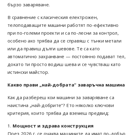
бързо заваряване.
В сравнение с класическия електрожен,
телоподаващите машини работят по-ефективно
при по-големи проекти и са по-лесни за контрол,
особено ако трябва да се справяш с тънки метали
или да правиш дълги шевове. Те са като
автоматично захранване — постоянно подават тел,
докато ти просто водиш шева и се чувстваш като
истински майстор.
Какво прави „най-добрата“ заваръчна машина
Как да разбереш кои машини за заваряване са
наистина „най-добрите“? Ето няколко ключови
критерия, които трябва да вземеш предвид:
Мощност и здрава конструкция
През 2026 г. се очаква машините да имат по-добър