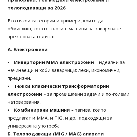
телоподаващи за 2026
Ето някои категории и примери, които да
обмислиш, когато търсиш машини за заваряване
през новата година:
А. Електрожени
Инверторни MMA електрожени
– идеални за
начинаещи и хоби заварчици: леки, икономични,
прецизни.
Тежки класически трансформаторни
електрожени
– за промишлени задачи и по-големи
натоварвания.
Комбинирани машини
– такива, които
предлагат и MMA, и TIG, и др., подходящи за
универсална употреба.
Б. Телоподаващи (MIG / MAG) апарати