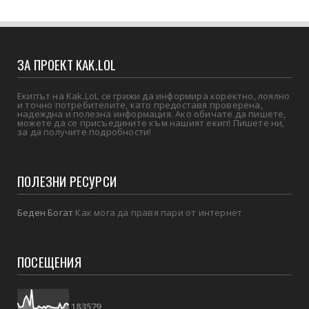
ЗА ПРОЕКТ KAK.LOL
Екипът на Kak.LoL се грижи да информира коректно, лоялно
и точно потребителите, като предоставя проверена,
надеждна и полезна информация. Ако обичате да пишете,
можете да се присъедините към нашият екип! Пишете ни,
за да получите подробности!
ПОЛЕЗНИ РЕСУРСИ
Беден Богат
Как мога да правя пари от интернет
ПОСЕЩЕНИЯ
1
8
3
5
7
9