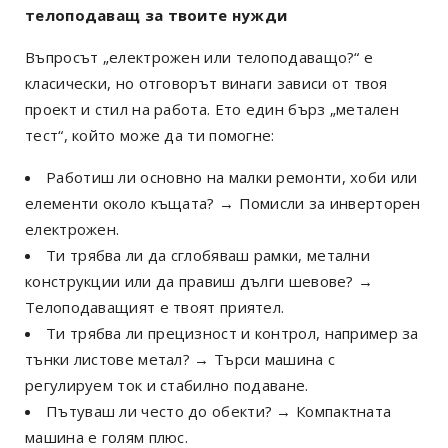
телоподаващ за твоите нужди
Въпросът „електрожен или телоподаващо?“ е
класически, но отговорът винаги зависи от твоя
проект и стил на работа. Ето един бърз „метален
тест“, който може да ти помогне:
Работиш ли основно на малки ремонти, хоби или
елементи около къщата? → Помисли за инверторен
електрожен.
Ти трябва ли да сглобяваш рамки, метални
конструкции или да правиш дълги шевове? →
Телоподаващият е твоят приятел.
Ти трябва ли прецизност и контрол, например за
тънки листове метал? → Търси машина с
регулируем ток и стабилно подаване.
Пътуваш ли често до обекти? → Компактната
машина е голям плюс.