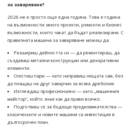
за заваряване?
2026 не е просто още една година. Това е година
на възможности: много проекти, ремонти и бизнес
възможности, които чакат да бъдат реализирани. С
правилната машина за заваряване можеш да:
Разшириш дейността си — да ремонтираш, да
създаваш метални конструкции или декоративни
елементи.
Спестиш пари — като направиш нещата сам, без
да плащаш на друг заварчик за всяка дреболия.
Изглеждаш професионално — като „машинния
майстор“, който знае как да прави всичко.
Подготвиш се за бъдещи предизвикателства —
класическите и новите машини са инвестиция в
дългосрочен план.