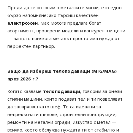
Преди да се потопим в металните магии, ето едно
бързо напомняне: ако търсиш качествен
електрожен
, Max Motors предлага богат
асортимент, проверени модели и конкурентни цени
— защото понякога металът просто има нужда от
перфектен партньор.
Защо да избереш телоподаващи (MIG/MAG)
през 2026 г.?
Когато казваме
телоподаващи
, говорим за онези
стилни машини, които подават тел и ти позволяват
да заваряваш като шеф. Те са идеални за
непрекъснати шевове, строителни конструкции,
ремонти на метални огради, изкуство с метал —
всичко, което обслужва нуждата ти от стабилно и