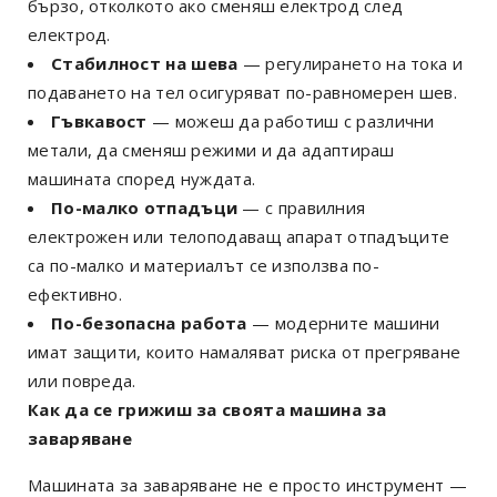
бързо, отколкото ако сменяш електрод след
електрод.
Стабилност на шева
— регулирането на тока и
подаването на тел осигуряват по-равномерен шев.
Гъвкавост
— можеш да работиш с различни
метали, да сменяш режими и да адаптираш
машината според нуждата.
По-малко отпадъци
— с правилния
електрожен или телоподаващ апарат отпадъците
са по-малко и материалът се използва по-
ефективно.
По-безопасна работа
— модерните машини
имат защити, които намаляват риска от прегряване
или повреда.
Как да се грижиш за своята машина за
заваряване
Машината за заваряване не е просто инструмент —