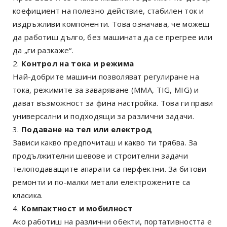
коефициент на полезно действие, стабилен ток и
издръжливи компоненти. Това означава, че можеш
да работиш дълго, без машината да се прегрее или
да „ги разкаже“.
Контрол на тока и режима
Най-добрите машини позволяват регулиране на
тока, режимите за заваряване (MMA, TIG, MIG) и
дават възможност за фина настройка. Това ги прави
универсални и подходящи за различни задачи.
Подаване на тел или електрод
Зависи какво предпочиташ и какво ти трябва. За
продължителни шевове и строителни задачи
телоподаващите апарати са перфектни. За битови
ремонти и по-малки метали електрожените са
класика.
Компактност и мобилност
Ако работиш на различни обекти, портативността е