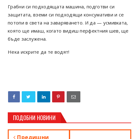
Грабни си подходящата машина, подготви си
защитата, вземи си подходящи консумативи и се
потопи в света на заваряването. И да — усмивката,
която ще имаш, когато видиш перфектния шев, ще
бъде заслужена.
Нека искрите да те водят!
ПОДОБНИ НОВИНИ
Предишни