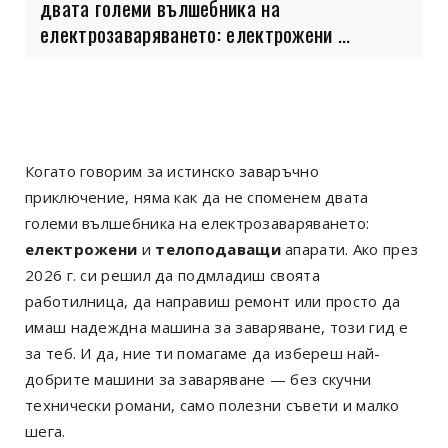
двата големи вълшебника на
електрозаваряването: електрожени ...
Когато говорим за истинско заваръчно
приключение, няма как да не споменем двата
големи вълшебника на електрозаваряването:
електрожени
и
телоподаващи
апарати. Ако през
2026 г. си решил да подмладиш своята
работилница, да направиш ремонт или просто да
имаш надеждна машина за заваряване, този гид е
за теб. И да, ние ти помагаме да избереш най-
добрите машини за заваряване — без скучни
технически романи, само полезни съвети и малко
шега.