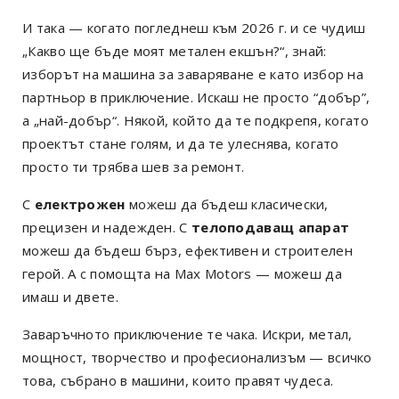
И така — когато погледнеш към 2026 г. и се чудиш
„Какво ще бъде моят метален екшън?“, знай:
изборът на машина за заваряване е като избор на
партньор в приключение. Искаш не просто “добър”,
а „най-добър“. Някой, който да те подкрепя, когато
проектът стане голям, и да те улеснява, когато
просто ти трябва шев за ремонт.
С
електрожен
можеш да бъдеш класически,
прецизен и надежден. С
телоподаващ апарат
можеш да бъдеш бърз, ефективен и строителен
герой. А с помощта на Max Motors — можеш да
имаш и двете.
Заваръчното приключение те чака. Искри, метал,
мощност, творчество и професионализъм — всичко
това, събрано в машини, които правят чудеса.