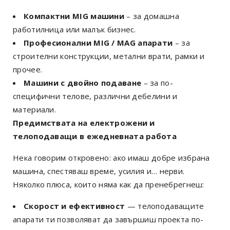
Компактни MIG машини
– за домашна
работилница или малък бизнес.
Професионални MIG / MAG апарати
– за
строителни конструкции, метални врати, рамки и
прочее.
Машини с двойно подаване
– за по-
специфични телове, различни дебелини и
материали.
Предимствата на електрожени и
телоподаващи в ежедневната работа
Нека говорим откровено: ако имаш добре избрана
машина, спестяваш време, усилия и… нерви.
Няколко плюса, които няма как да пренебрегнеш:
Скорост и ефективност
— телоподаващите
апарати ти позволяват да завършиш проекта по-