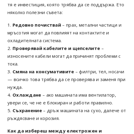
тя е инвестиция, която трябва да се поддържа. Ето
няколко полезни съвета:
Редовно почиствай
– прах, метални частици и
мръсотия могат да повлияят на контактите и
охладителната система.
Проверявай кабелите и щепселите
–
износените кабели могат да причинят проблеми с
тока.
Смяна на консумативите
– филтри, тел, носачи
— всичко това трябва да се проверява и заменя при
нужда.
Охлаждане
– ако машината има вентилатор,
увери се, че не е блокиран и работи правилно.
Съхранение
– дръж машината на сухо, далече от
ръждясване и корозия.
Как да избереш между електрожен и