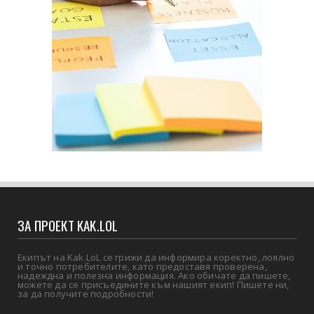
ЗА ПРОЕКТ KAK.LOL
Екипът на Kak.LoL се грижи да информира коректно, лоялно
и точно потребителите, като предоставя проверена,
надеждна и полезна информация. Ако обичате да пишете,
можете да се присъедините към нашият екип! Пишете ни,
за да получите подробности!