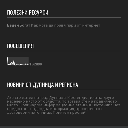
ПОЛЕЗНИ РЕСУРСИ
Беден Богат
Как мога да правя пари от интернет
ПОСЕЩЕНИЯ
1
8
2
8
9
0
НОВИНИ ОТ ДУПНИЦА И РЕГИОНА
Ако сте жител на град Дупница, Кюстендил, или на друго
населено място от областта, то тогава сте на правилното
място. Новинарска информационна агенция Кюстендил Нет
предоставя надеждна информация, проверена от
достоверни източници. Приятен престой!