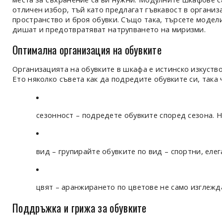
отличен избор, тъй като предлагат гъвкавост в организ
пространство и броя обувки. Също така, търсете модел
дишат и предотвратяват натрупването на миризми.
Оптимална организация на обувките
Организацията на обувките в шкафа е истинско изкуство
Ето няколко съвета как да подредите обувките си, така
сезонност – подредете обувките според сезона. Н
вид – групирайте обувките по вид – спортни, еле
цвят – аранжирането по цветове не само изглежд
Поддръжка и грижа за обувките