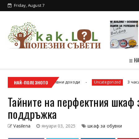
Friday, August 7
От високо: Англия - красотата на
зеленит...
≣ Н
да спечелим пасивни доходи
НАЙ-ПОЛЕЗНОТО
3 часа сутринта
Uncategorized
Тайните на перфектния шкаф з
поддръжка
Vasilena
януари 03, 2025
шкаф за обувки