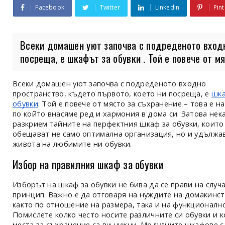
Facebook
Twitter
Linkedin
Pint
Всеки домашен уют започва с подреденото входн
посреща, е шкафът за обувки . Той е повече от мяс
Всеки домашен уют започва с подреденото входно
пространство, където първото, което ни посреща, е
шка
обувки
. Той е повече от място за съхранение – това е н
по който внасяме ред и хармония в дома си. Затова нек
разкрием тайните на перфектния шкаф за обувки, които
обещават не само оптимална организация, но и удължа
живота на любимите ни обувки.
Избор на правилния шкаф за обувки
Изборът на шкаф за обувки не бива да се прави на случ
принцип. Важно е да отговаря на нуждите на домакинс
както по отношение на размера, така и на функционално
Помислете колко често носите различните си обувки и к
места за съхранение са ви нужни. Модулните шкафове с