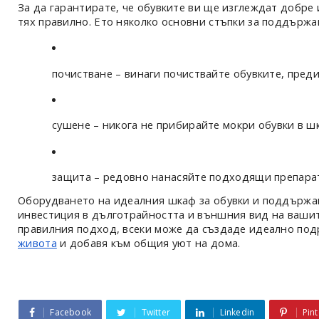
За да гарантирате, че обувките ви ще изглеждат добре 
тях правилно. Ето няколко основни стъпки за поддържа
почистване – винаги почиствайте обувките, преди
сушене – никога не прибирайте мокри обувки в шк
защита – редовно нанасяйте подходящи препарат
Оборудването на идеалния шкаф за обувки и поддържан
инвестиция в дълготрайността и външния вид на вашите
правилния подход, всеки може да създаде идеално под
живота
и добавя към общия уют на дома.
Facebook
Twitter
Linkedin
Pint