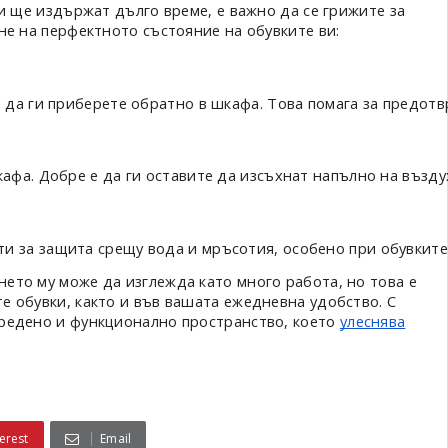
и ще издържат дълго време, е важно да се грижите за
не на перфектното състояние на обувките ви:
 да ги приберете обратно в шкафа. Това помага за предотв
афа. Добре е да ги оставите да изсъхнат напълно на въздух
и за защита срещу вода и мръсотия, особено при обувките
ето му може да изглежда като много работа, но това е
 обувки, както и във вашата ежедневна удобство. С
редено и функционално пространство, което
улеснява
erest
Email