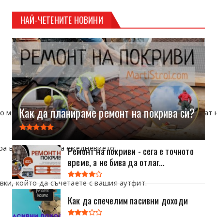
НАЙ-ЧЕТЕНИТЕ НОВИНИ
Как да планираме ремонт на покрива си?
о място, докато тези за специални случаи могат да отидат 
ора в бързината на ежедневието;
Ремонт на покриви - сега е точното
време, а не бива да отлаг...
ки, който да съчетаете с вашия аутфит.
Как да спечелим пасивни доходи