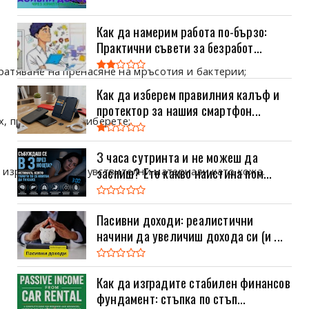
Как да намерим работа по-бързо:
Практични съвети за безработ...
ратяване на пренасяне на мръсотия и бактерии;
Как да изберем правилния калъф и
протектор за нашия смартфон...
, преди да ги приберете;
3 часа сутринта и не можеш да
заспиш? Ето какво наистина пом...
 изработени от чувствителни материали като кожа.
Пасивни доходи: реалистични
начини да увеличиш дохода си (и ...
Как да изградите стабилен финансов
фундамент: стъпка по стъп...