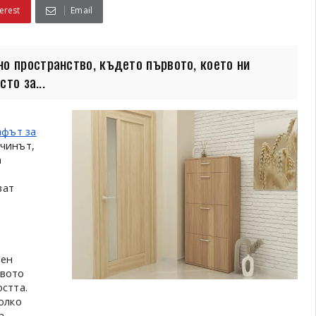
erest
Email
о пространство, където първото, което ни
то за...
фът за
ачинът,
а
ват
аен
твото
стта.
олко
а