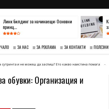
Линк билдинг за начинаещи: Основни
К
принц...
з
АЧАЛО
≣ ЗА НАС
≣ ЗА РЕКЛАМА
≣ ЗА КОНТАКТИ
≣ ПОЛЕЗНИ
 и не можеш да заспиш? Ето какво наистина помага
za telefon
а обувки: Организация и