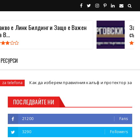
акво е Линк Билдинг и Защо е Важен
Защо
а В...
съще
 РЕСУРСИ
Как да изберем правилния калъф и протектор за нашия смарт
a
ПОСЛЕДВАЙТЕ НИ
21200
Fans
3290
Followers