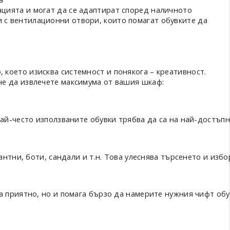
ацията и могат да се адаптират според наличното
и с вентилационни отвори, които помагат обувките да
, което изисква системност и понякога – креативност.
 че да извлечете максимума от вашия шкаф:
ай-често използваните обувки трябва да са на най-достъпн
гантни, боти, сандали и т.н. Това улеснява търсенето и изб
а приятно, но и помага бързо да намерите нужния чифт обув