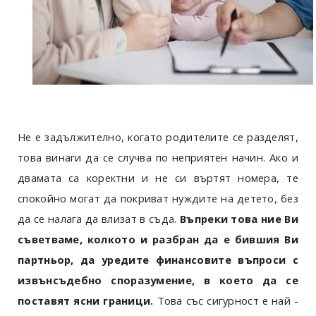
Не е задължително, когато родителите се разделят,
това винаги да се случва по неприятен начин. Ако и
двамата са коректни и не си въртят номера, те
спокойно могат да покриват нуждите на детето, без
да се налага да влизат в съда.
Въпреки това ние Ви
съветваме, колкото и разбран да е бившия Ви
партньор, да уредите финансовите въпроси с
извънсъдебно споразумение, в което да се
поставят ясни граници.
Това със сигурност е най -