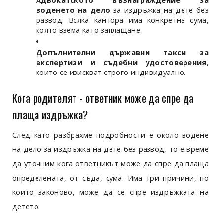
Адвокатското възнаграждение за
воденето на дело
за издръжка на дете без
развод. Всяка кантора има конкретна сума,
която взема като заплащане.
Допълнителни държавни такси за
експертизи и съдебни удостоверения
,
които се изискват строго индивидуално.
Кога родителят - ответник може да спре да
плаща издръжка?
След като разбрахме подробностите около водене
на дело за издръжка на дете без развод, то е време
да уточним кога ответникът може да спре да плаща
определената, от съда, сума. Има три причини, по
които законово, може да се спре издръжката на
детето: