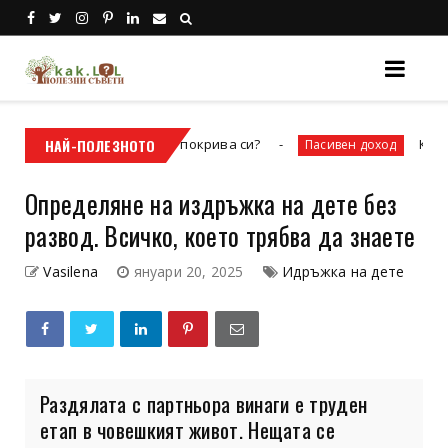
е ремонт на покрива си?
НАЙ-ПОЛЕЗНОТО
Как да спечелим п
Пасивен доход
Определяне на издръжка на дете без
развод. Всичко, което трябва да знаете
Vasilena
януари 20, 2025
Идръжка на дете
Раздялата с партньора винаги е труден
етап в човешкият живот. Нещата се