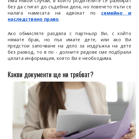
Има някои случаи, в които родителите се разбират
без да стигат до съдебни дела, но повечето пъти се
налага намесата на адвокат по
семейно и
наследствено право
.
Ако обмисляте раздяла с партньор Ви, с който
нямате брак, но пък имате дете, или ако Ви
предстои започване на дело за издръжка на дете
без развод, то в по - долните редове сме подбрали
цялата информация, която Ви е необходима.
Какви документи ще ни трябват?