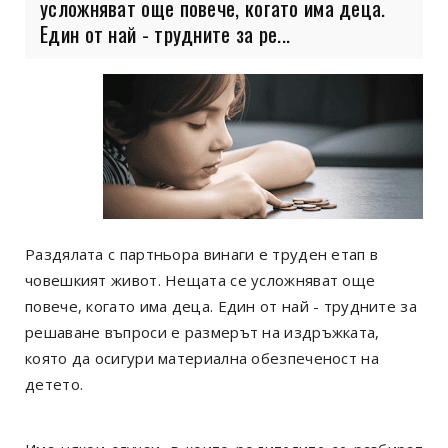
усложняват още повече, когато има деца.
Един от най - трудните за ре...
Раздялата с партньора винаги е труден етап в
човешкият живот. Нещата се усложняват още
повече, когато има деца. Един от най - трудните за
решаване въпроси е размерът на издръжката,
която да осигури материална обезпеченост на
детето.