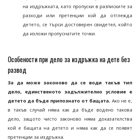
на издръжката, като пропуски в разписките за
разходи или претенции кой да отглежда
детето, се търси достоверен свидетел, който
да изложи пропуснатите точки.
Особености при дело за издръжка на дете без
развод
За да може законово да се води такъв тип
дело, единственото задължително условие е
детето да бъде припознато от бащата.
Ако не е,
в такъв случай няма как да бъде водено такова
дело, защото чисто законово няма доказателства
кой е бащата на детето и няма как да се появят
претенции за издръжка.