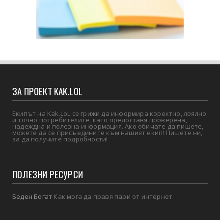
ЗА ПРОЕКТ KAK.LOL
Екипът на Kak.LoL се грижи да информира коректно, лоялно
и точно потребителите, като предоставя проверена,
надеждна и полезна информация. Ако обичате да пишете,
можете да се присъедините към нашият екип! Пишете ни,
за да получите подробности!
ПОЛЕЗНИ РЕСУРСИ
Беден Богат
Как мога да правя пари от интернет