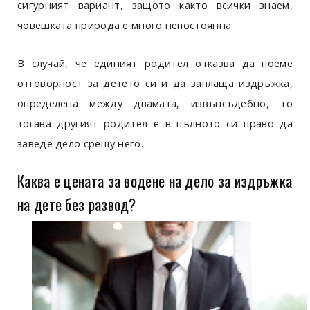
сигурният вариант, защото както всички знаем,
човешката природа е много непостоянна.
В случай, че единият родител отказва да поеме
отговорност за детето си и да заплаща издръжка,
определена между двамата, извънсъдебно, то
тогава другият родител е в пълното си право да
заведе дело срещу него.
Каква е цената за водене на дело за издръжка
на дете без развод?