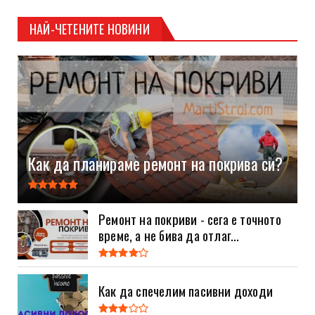
НАЙ-ЧЕТЕНИТЕ НОВИНИ
Как да планираме ремонт на покрива си?
Ремонт на покриви - сега е точното
време, а не бива да отлаг...
Как да спечелим пасивни доходи