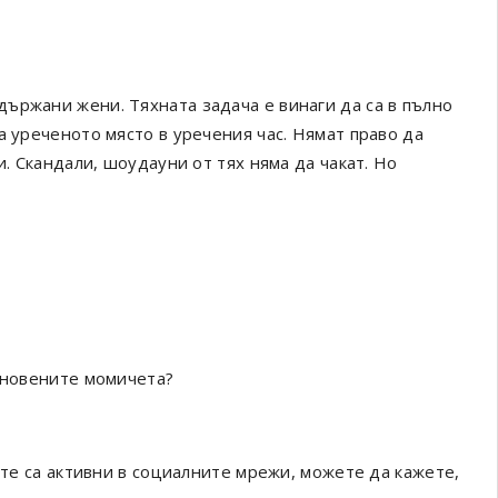
ържани жени. Тяхната задача е винаги да са в пълно
а уреченото място в уречения час. Нямат право да
и. Скандали, шоудауни от тях няма да чакат. Но
икновените момичета?
 те са активни в социалните мрежи, можете да кажете,