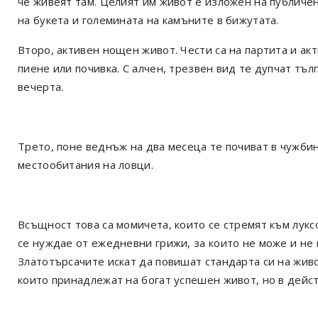
че живеят там. Целият им живот е изложен на публиче
на букета и големината на камъните в бижутата.
Второ, активен нощен живот. Чести са на партита и акт
пиене или почивка. С алчен, трезвен вид те дупчат тъл
вечерта.
Трето, поне веднъж на два месеца те почиват в чужбина
местообитания на ловци.
Всъщност това са момичета, които се стремят към лукс
се нуждае от ежедневни грижи, за които не може и не и
Златотърсачите искат да повишат стандарта си на живо
които принадлежат на богат успешен живот, но в дейст