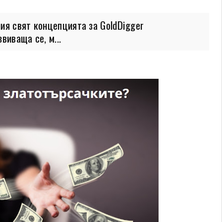
ия свят концепцията за GoldDigger
виваща се, м...