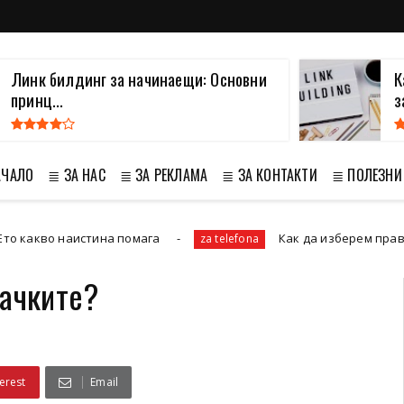
Линк билдинг за начинаещи: Основни
К
принц...
з
АЧАЛО
≣ ЗА НАС
≣ ЗА РЕКЛАМА
≣ ЗА КОНТАКТИ
≣ ПОЛЕЗНИ
тина помага
Как да изберем правилния калъф и
za telefona
сачките?
erest
Email