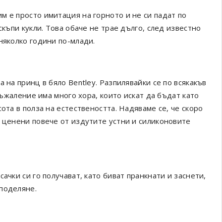
м е просто имитация на горното и не си падат по
скъпи кукли. Това обаче не трае дълго, след известно
няколко години по-млади.
 на принц в бяло Bentley. Разпилявайки се по всякакъв
 съжаление има много хора, които искат да бъдат като
ота в полза на естествеността. Надяваме се, че скоро
т ценени повече от издутите устни и силиконовите
ачки си го получават, като биват пранкнати и заснети,
поделяне.