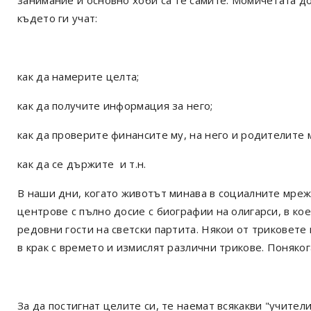
занимание и основно хоби са те самите. Момичетата до
където ги учат:
как да намерите целта;
как да получите информация за него;
как да проверите финансите му, на него и родителите 
как да се държите и т.н.
В наши дни, когато животът минава в социалните мрежи
центрове с пълно досие с биографии на олигарси, в ко
редовни гости на светски партита. Някои от триковете н
в крак с времето и измислят различни трикове. Понякога
За да постигнат целите си, те наемат всякакви "учител