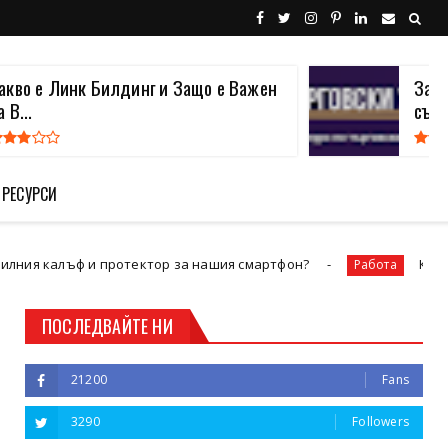
акво е Линк Билдинг и Защо е Важен
Защо
а В...
съще
 РЕСУРСИ
 протектор за нашия смартфон?
Как да намерим ра
Работа
ПОСЛЕДВАЙТЕ НИ
21200
Fans
3290
Followers