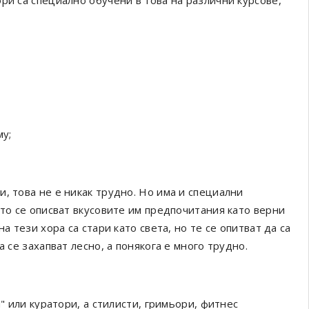
ри са специално обучени в това на различни курсове,
му;
, това не е никак трудно. Но има и специални
ето се описват вкусовите им предпочитания като верни
а тези хора са стари като света, но те се опитват да са
 се захапват лесно, а понякога е много трудно.
и" или куратори, а стилисти, гримьори, фитнес