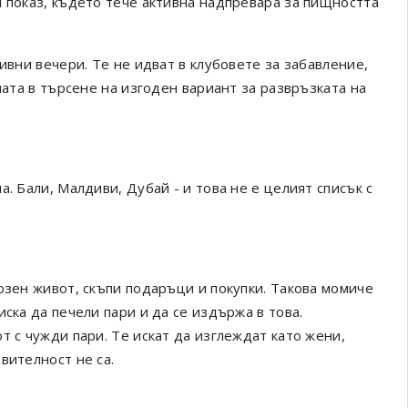
н показ, където тече активна надпревара за пищността
ивни вечери. Те не идват в клубовете за забавление,
пата в търсене на изгоден вариант за развръзката на
. Бали, Малдиви, Дубай - и това не е целият списък с
озен живот, скъпи подаръци и покупки. Такова момиче
ска да печели пари и да се издържа в това.
т с чужди пари. Те искат да изглеждат като жени,
вителност не са.