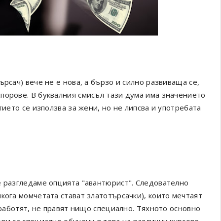
рсач) вече не е нова, а бързо и силно развиваща се,
порове. В буквалния смисъл тази дума има значението
тието се използва за жени, но не липсва и употребата
е разгледаме опцията "авантюрист". Следователно
кога момчетата стават златотърсачки), които мечтаят
 работят, не правят нищо специално. Тяхното основно