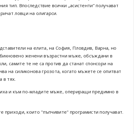
ия тип. Впоследствие всички „асистенти” получават
ичат ​​ловци на олигарси.
дставители на елита, на София, Пловдив, Варна, но
, обикновено женени възрастни мъже, обсъждани в
ли, самите те не са против да станат спонсори на
чва на силиконова грозота, когато мъжете се опитват
 в тях.
чиха и към по-младите мъже, опериращи предимно в
те приходи, които "пъпчивите" програмисти получават.