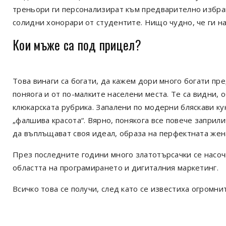
треньори ги персонализират към предварително избран
солидни хонорари от студентите. Нищо чудно, че ги нар
Кои мъже са под прицел?
Това винаги са богати, да кажем дори много богати пре
поняога и от по-малките населени места. Те са видни
клюкарската рубрика. Запалени по модерни бляскави кук
„фалшива красота“. Вярно, понякога все повече заприли
да въплъщават своя идеал, образа на перфектната жена
През последните години много златотърсачки се насо
областта на програмирането и дигиталния маркетинг.
Всичко това се получи, след като се известиха огромни