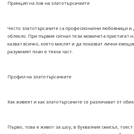
Принцип на лов на златотърсачките
Често златотърсачите са професионални любовници и д
облекло. При първия сигнал тези момичета пристигат н
казват всичко, което мислят и да показват лични емоци
разумният план е тяхна част.
Профил на златотърсачките
Как живеят и как златотърсачите се различават от об
Първо, това е живот за шоу, в буквалния смисъл, тоест