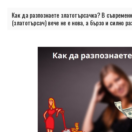
Как да разпознаете златотърсачка? В съвременн
(златотърсач) вече не е нова, а бързо и силно раз