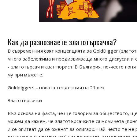
Как да разпознаете златотърсачка?
В съвременния свят концепцията за GoldDigger (златотъ
много забележима и предизвикваща много дискусии и с
- златотърсач и авантюрист. В България, по-често поня
му при мъжете.
Golddiggers - новата тенденция на 21 век
Златотърсачки
Въз основа на факта, че ще говорим за обществото, щ
можем да кажем, че златотърсачките са момичета (поня
и се опитват да се оженят за олигарх. Най-често те не