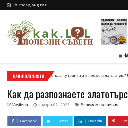
Thursday, August 6
От високо: Англия - красотата на
зеленит...
≣ Н
НАЙ-ПОЛЕЗНОТО
3 часа сутринта и не можеш да заспиш? Ето какво наис
tegorized
Как да разпознаете златотър
Vasilena
януари 02, 2023
Взаимоотношения
Facebook
Twitter
Linkedin
Pint