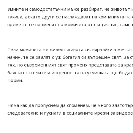
Умните и самодостатъчни мъже разбират, че животът и
такива, докато други се наслаждават на компанията на 
време те се променят на момичета от същия тип, само 
Тези момичета не живеят живота си, вярвайки в мечтата
начин, те се хвалят с уж богатия си вътрешен свят. За
тях, но съвременният свят променя представата за крас
блясъкът в очите и искреността на усмивката ще бъда
форми.
Няма как да пропуснем да споменем, че много златотърс
следователно и пуснати в социалните мрежи за видеос