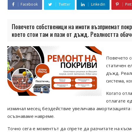
Facebook
Twitter
Linkedin
Pint
Повечето собственици на имоти възприемат покр
което стои там и пази от дъжд. Реалността обаче 
Повечето с
статичен ел
дъжд. Реал
система, к
Когато отла
отлагате ед
изминал месец бездействие увеличава амортизацията 
осъзнаваме навреме.
Точно сега е моментът да спрете да разчитате на късм