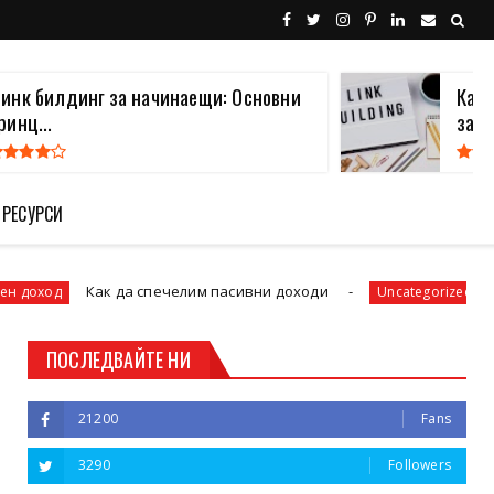
инк билдинг за начинаещи: Основни
Какв
ринц...
за В.
 РЕСУРСИ
Как да спечелим пасивни доходи
3 часа су
Uncategorized
ПОСЛЕДВАЙТЕ НИ
21200
Fans
3290
Followers