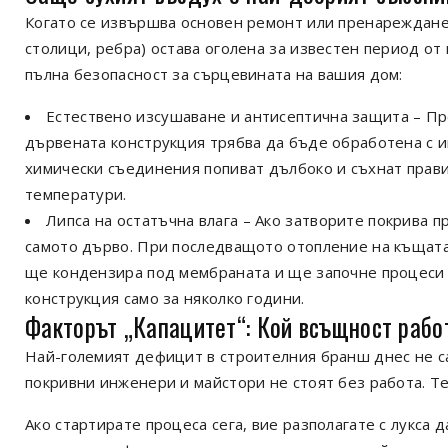
Когато се извършва основен ремонт или пренареждане 
столици, ребра) остава оголена за известен период от
пълна безопасност за сърцевината на вашия дом:
Естествено изсушаване и антисептична защита – Пр
дървената конструкция трябва да бъде обработена с и
химически съединения попиват дълбоко и съхнат прави
температури.
Липса на остатъчна влага – Ако затворите покрива п
самото дърво. При последващото отопление на къщата 
ще кондензира под мембраната и ще започне процеси 
конструкция само за няколко години.
Факторът „Капацитет“: Кой всъщност рабо
Най-големият дефицит в строителния бранш днес не с
покривни инженери и майстори не стоят без работа. Т
Ако стартирате процеса сега, вие разполагате с лукса 