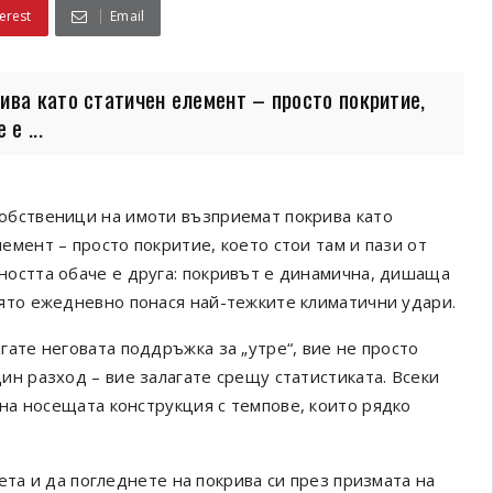
erest
Email
ива като статичен елемент – просто покритие,
е ...
обственици на имоти възприемат покрива като
емент – просто покритие, което стои там и пази от
ността обаче е друга: покривът е динамична, дишаща
оято ежедневно понася най-тежките климатични удари.
гате неговата поддръжка за „утре“, вие не просто
ин разход – вие залагате срещу статистиката. Всеки
на носещата конструкция с темпове, които рядко
ета и да погледнете на покрива си през призмата на