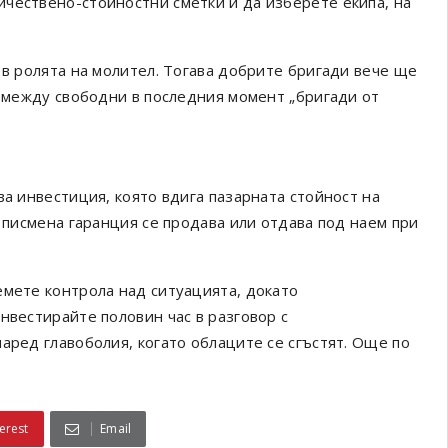
чествено-стойностни сметки и да изберете екипа, на
 в ролята на молител. Тогава добрите бригади вече ще
е между свободни в последния момент „бригади от
ва инвестиция, която вдига пазарната стойност на
с писмена гаранция се продава или отдава под наем при
емете контрола над ситуацията, докато
нвестирайте половин час в разговор с
аред главоболия, когато облаците се сгъстят. Още по
erest
Email