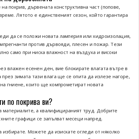
на покрив, дървената конструктивна част (попове,
 време. Лятото е единственият сезон, който гарантира
еди да се положи новата ламперия или хидроизолация,
мпрегнанти против дървояди, плесен и пожар. Тези
лно само при ниска влажност на въздуха и високи
рез влажен есенен ден, вие блокирате влагата вътре в
през зимата тази влага ще се опита да излезе нагоре,
на гниене, които ще компрометират новата
ти по покрива ви?
а материалите, а квалифицираният труд. Добрите
ехните графици се запълват месеци напред.
да избирате. Можете да изискате огледи от няколко