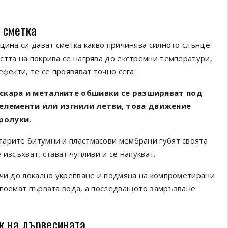
а сметка
цина си дават сметка какво причинява силното слънце
стта на покрива се нагрява до екстремни температури,
фекти, те се проявяват точно сега:
скара и металните обшивки се разширяват под
 елементи или изгнили летви, това движение
ролуки.
тарите битумни и пластмасови мембрани губят своята
изсъхват, стават чупливи и се напукват.
ичи до локално укрепване и подмяна на компрометирани
 поемат първата вода, а последващото замръзване
к на дървесината