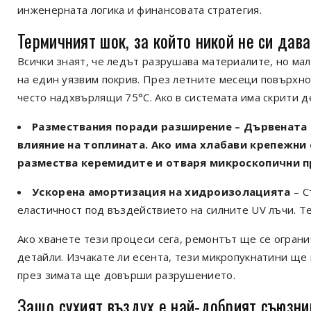
инженерната логика и финансовата стратегия.
Термичният шок, за който никой не си дав
Всички знаят, че ледът разрушава материалите, но мал
на един уязвим покрив. През летните месеци повърхно
често надхвърлящи 75°C. Ако в системата има скрити де
Размествания поради разширение
– Дървената 
влияние на топлината. Ако има хлабави крепежни
размества керемидите и отваря микроскопични п
Ускорена амортизация на хидроизолацията
– С
еластичност под въздействието на силните UV лъчи. Те 
Ако хванете тези процеси сега, ремонтът ще се огран
детайли. Изчакате ли есента, тези микропукнатини ще
през зимата ще довърши разрушението.
Защо сухият въздух е най-добрият съюзни