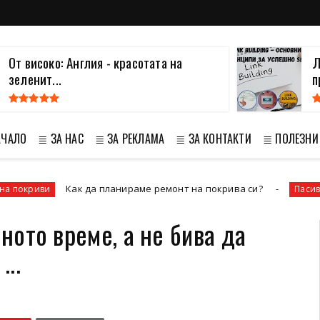
От високо: Англия - красотата на
Л
зеленит...
п
АЧАЛО
≣ ЗА НАС
≣ ЗА РЕКЛАМА
≣ ЗА КОНТАКТИ
≣ ПОЛЕЗНИ
Как да планираме ремонт на покрива си?
Пасивен доход
чното време, а не бива да
...