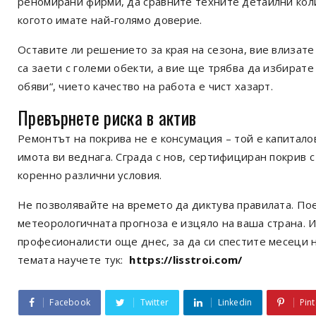
реномирани фирми, да сравните техните детайлни коли
когото имате най-голямо доверие.
Оставите ли решението за края на сезона, вие влизате
са заети с големи обекти, а вие ще трябва да избират
обяви“, чието качество на работа е чист хазарт.
Превърнете риска в актив
Ремонтът на покрива не е консумация – той е капитало
имота ви веднага. Сграда с нов, сертифициран покрив 
коренно различни условия.
Не позволявайте на времето да диктува правилата. По
метеорологичната прогноза е изцяло на ваша страна. И
професионалисти още днес, за да си спестите месеци н
темата научете тук:
https://lisstroi.com/
Facebook
Twitter
Linkedin
Pint