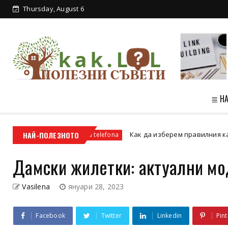
Thursday, August 6
Линк билдинг за начинаещи: Основни
принц...
≣ Н
ага
НАЙ-ПОЛЕЗНОТО
Как да изберем правилния калъф и протект
za telefona
Дамски жилетки: актуални мод
Vasilena
януари 28, 2023
Facebook
Twitter
Linkedin
Pint