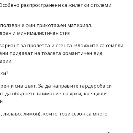
 Особено разпространени са жилетки с големи
зползван е фин трикотажен материал.
ерен и минималистичен стил.
вариант за пролетта и есента. Вложките са семпли
лани придават на тоалета романтичен вид.
ерии.
тки?
рен и сив цвят. За да направите гардероба си
ат да обърнете внимание на ярки, крещящи
и.
 лилаво, лимон), които този сезон са много