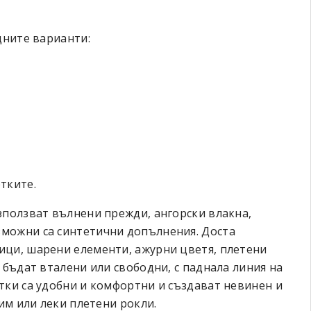
дните варианти:
тките.
зползват вълнени прежди, ангорски влакна,
можни са синтетични допълнения. Доста
ици, шарени елементи, ажурни цветя, плетени
 бъдат вталени или свободни, с паднала линия на
тки са удобни и комфортни и създават невинен и
ним или леки плетени рокли.