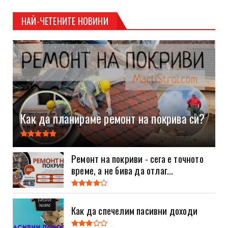
НАЙ-ЧЕТЕНИТЕ НОВИНИ
Как да планираме ремонт на покрива си?
Ремонт на покриви - сега е точното
време, а не бива да отлаг...
Как да спечелим пасивни доходи