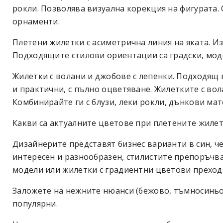
рокли. Позволява визуална корекция на фигурата.
орнаменти.
Плетени жилетки с асиметрична линия на яката. И
Подходящите стилови ориентации са градски, мод
Жилетки с волани и джобове с лепенки. Подходящ 
и практични, с пълно оцветяване. Жилетките с во
Комбинирайте ги с блузи, леки рокли, дънкови мат
Какви са актуалните цветове при плетените жиле
Дизайнерите представят бизнес варианти в син, че
интересен и разнообразен, стилистите препоръчв
модели или жилетки с градиентни цветови преход
Заложете на нежните нюанси (бежово, тъмносиньо,
популярни.