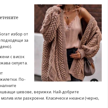
летените
богат избор от
, подходящи за
дено).
жени с висок
жава силуета.
ят
 жилетки. По-
иналните
ършващи шевове, верижки. Най-добрите
 молив или разкроени. Класически нюанси (черно,