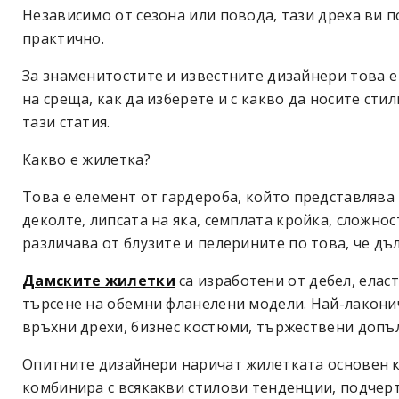
Независимо от сезона или повода, тази дреха ви 
практично.
За знаменитостите и известните дизайнери това е
на среща, как да изберете и с какво да носите ст
тази статия.
Какво е жилетка?
Това е елемент от гардероба, който представлява 
деколте, липсата на яка, семплата кройка, сложно
различава от блузите и пелерините по това, че дъ
Дамските жилетки
са изработени от дебел, елас
търсене на обемни фланелени модели. Най-лакони
връхни дрехи, бизнес костюми, тържествени допъ
Опитните дизайнери наричат жилетката основен ко
комбинира с всякакви стилови тенденции, подчер