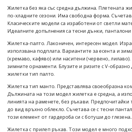
Жилетка без яка със средна дължина. Плетената жи
по-хладните сезони. Има свободна форма. Съчетава 
Класическите модели са изработени от светли мате
Идеалните допълнения са тесни дънки, панталони 
Жилетка-палто. Лаконичен, интересен модел. Изра
използвана подплата. Вариантите за есента и зима
(кремаво, кафяво) или наситени (червено, лилаво)
зимните орнаменти. Блузите и ризите с V-образно 
жилетки тип палто.
Жилетка тип манто. Представлява своеобразна ко
Дължината на този модел жилетка е средна, а изп
линията на раменете, без ръкави. Предпочитайки то
до вид връхно облекло. Съчетава се с тесни панта
този елемент от гардероба си с ботуши до глезена.
Жилетка с прилеп ръкав. Този модел е много подход