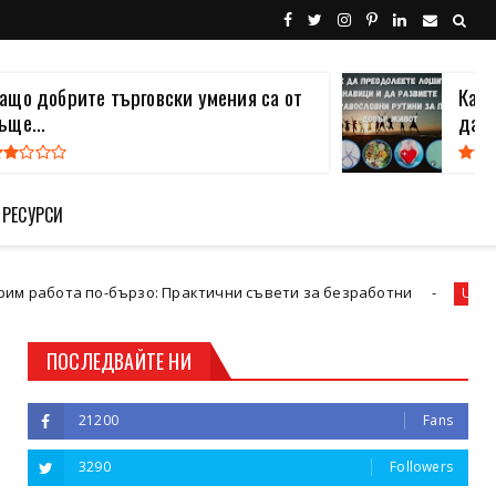
ащо добрите търговски умения са от
Как 
ъще...
да ра
 РЕСУРСИ
бързо: Практични съвети за безработни
Пас
Uncategorized
ПОСЛЕДВАЙТЕ НИ
21200
Fans
3290
Followers