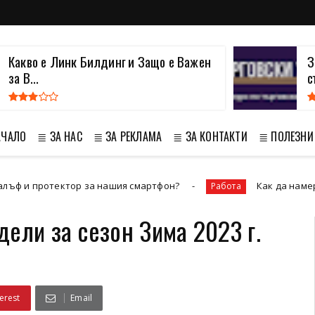
Какво е Линк Билдинг и Защо е Важен
З
за В...
с
АЧАЛО
≣ ЗА НАС
≣ ЗА РЕКЛАМА
≣ ЗА КОНТАКТИ
≣ ПОЛЕЗНИ
ор за нашия смартфон?
Как да намерим работа по-
Работа
ели за сезон Зима 2023 г.
erest
Email