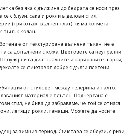
летка без яка с дължина до бедрата се носи през
се с блузи, сака и рокли в делови стил.
рии (трикотаж, вълнен плат), няма копчета.
с тънък колан.
ботена е от текстурирана вълнена тъкан, не е
та са допълнени с кожа. Цветовете са неутрални
. Популярни са диагоналните и карираните шарки,
деколте се съчетават добре с дълги плетени
мбинация от стилове –между пелерина и палто.
олзваният материал е плътен. Подчертана е
зи стил, не бива да забравяме, че той се отнася
лони, летящи рокли, гамаши. Можете да носите
.
ящ за зимния период. Съчетава се с блузи, с ризи,