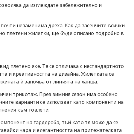
позволява да изглеждате забележително и
 почти незаменима дреха. Как да засенчите всички
илно плетени жилетки, ще бъде описано подробно в
вид плетено яке. Тя се отличава с нестандартното
стта и креативността на дизайна. Жилетката се
лжината ѝ започва от линията на ханша.
тичен трикотаж. През зимния сезон има особено
чните варианти се използват като компоненти на
лнения към тоалети.
мпонент на гардероба, тъй като тя може да се
тавайки чара и елегантността на притежателката