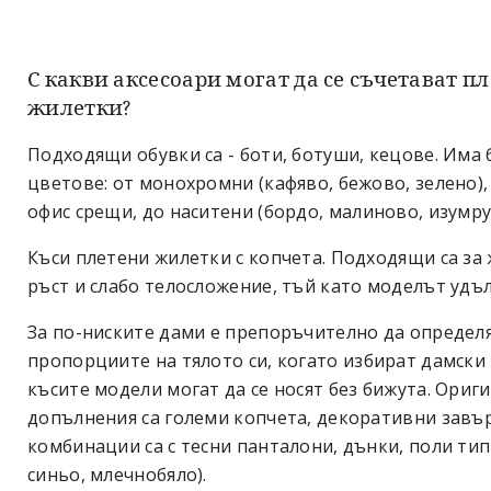
С какви аксесоари могат да се съчетават п
жилетки?
Подходящи обувки са - боти, ботуши, кецове. Има 
цветове: от монохромни (кафяво, бежово, зелено)
офис срещи, до наситени (бордо, малиново, изумру
Къси плетени жилетки с копчета. Подходящи са за 
ръст и слабо телосложение, тъй като моделът удъл
За по-ниските дами е препоръчително да определ
пропорциите на тялото си, когато избират дамски
късите модели могат да се носят без бижута. Ориг
допълнения са големи копчета, декоративни зав
комбинации са с тесни панталони, дънки, поли тип
синьо, млечнобяло).