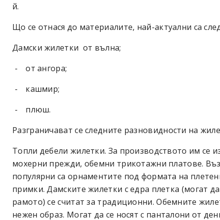
й.
Що се отнася до материалите, най-актуални са сле
Дамски жилетки
от вълна;
-
от ангора;
-
кашмир;
-
плюш.
Разграничават се следните разновидности на жиле
Топли дебели жилетки. За производството им се и
мохерни прежди, обемни трикотажни платове. Въз
популярни са орнаментите под формата на плетен
примки. Дамските жилетки с едра плетка (могат да
рамото) се считат за традиционни. Обемните жиле
нежен образ. Могат да се носят с панталони от де