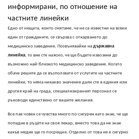
информирани, по отношение на
частните линейки
Едно от нещата, които смятаме, че не са известни на всеки
един от гражданите, се свързва с откарването до
медицинско заведение. Позвънявайки на
държавна
линейка
, то вие сте наясно, че ще бъдете извозени до
възможно най-близкото медицинско заведение. Когато
обаче решите да се възползвате от услугите на частните
линейки, то няма никакво значение дали сте в единия или
другия край на града, специализираният персонал се
ръководи единствено от вашите желания.
Все пак човек се чувства много по-сигурен като знае, че ще
попадне в ръцете на своя лекар, вместо това да не знае
какъв медик ще го посрещне. Отделно от това не е сигурно