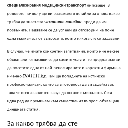
специализирания медицински транспорт
липсваше. В
редовете по-долу ще ви разкажем в детайли за онова какво
трябва да знаете за
частните линейки
, преди да им
позвъните. Надяваме се да успеем да отговорим на поне
една малка част от въпросите, които някога сте си задавали.
В случай, че имате конкретни запитвания, които ние не сме
обхванали, отнасящи се до самите услуги, то предлагаме ви
да посетите една от най-реномираните и коректни фирми, а
именно
ENA1111.bg
. Там ще попаднете на истински
професионалисти, които са в готовност да ви съдействат,
така че всеки заплетен казус да остане в миналото. Сега
идва ред да преминем към съществения въпрос, обхващащ
днешната статия.
За какво трябва да сте