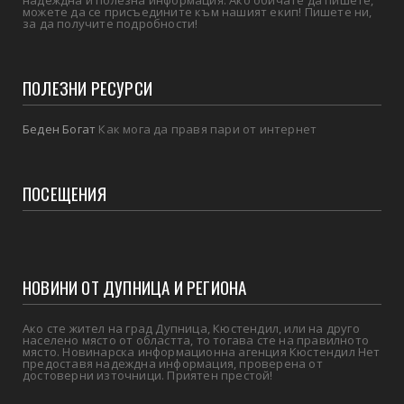
можете да се присъедините към нашият екип! Пишете ни,
за да получите подробности!
ПОЛЕЗНИ РЕСУРСИ
Беден Богат
Как мога да правя пари от интернет
ПОСЕЩЕНИЯ
НОВИНИ ОТ ДУПНИЦА И РЕГИОНА
Ако сте жител на град Дупница, Кюстендил, или на друго
населено място от областта, то тогава сте на правилното
място. Новинарска информационна агенция Кюстендил Нет
предоставя надеждна информация, проверена от
достоверни източници. Приятен престой!