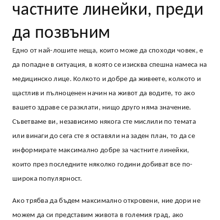
частните линейки, преди
да позвъним
Едно от най-лошите неща, които може да споходи човек, е
да попадне в ситуация, в която се изисква спешна намеса на
медицинско лице. Колкото и добре да живеете, колкото и
щастлив и пълноценен начин на живот да водите, то ако
вашето здраве се разклати, нищо друго няма значение.
Съветваме ви, независимо някога сте мислили по темата
или винаги до сега сте я оставяли на заден план, то да се
информирате максимално добре за частните линейки,
които през последните няколко години добиват все по-
широка популярност.
Ако трябва да бъдем максимално откровени, ние дори не
можем да си представим живота в големия град, ако