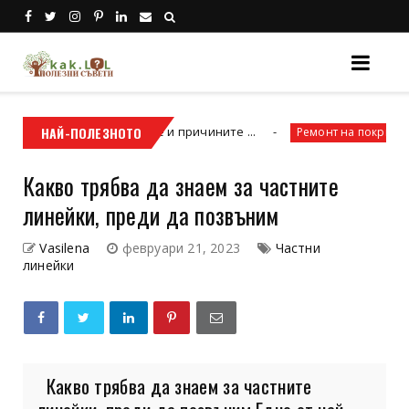
 отлагате, научете и причините ...
НАЙ-ПОЛЕЗНОТО
Как д
Ремонт на покриви
Какво трябва да знаем за частните
линейки, преди да позвъним
Vasilena
февруари 21, 2023
Частни
линейки
Какво трябва да знаем за частните