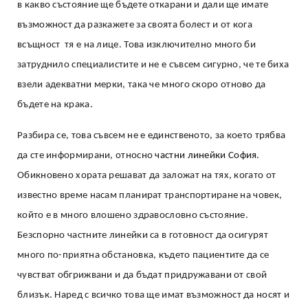
в какво състояние ще бъдете откарани и дали ще имате
възможност да разкажете за своята болест и от кога
всъщност тя е на лице. Това изключително много би
затруднило специалистите и не е съвсем сигурно, че те биха
взели адекватни мерки, така че много скоро отново да
бъдете на крака.
Разбира се, това съвсем не е единственото, за което трябва
да сте информирани, относно
частни линейки София
.
Обикновено хората решават да заложат на тях, когато от
известно време насам планират транспортиране на човек,
който е в много влошено здравословно състояние.
Безспорно частните линейки са в готовност да осигурят
много по-приятна обстановка, където пациентите да се
чувстват обгрижвани и да бъдат придружавани от свой
близък. Наред с всичко това ще имат възможност да носят и