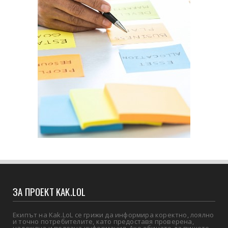
ЗА ПРОЕКТ KAK.LOL
Екипът на Kak.LoL се грижи да информира коректно, лоялно
и точно потребителите, като предоставя проверена,
надеждна и полезна информация. Ако обичате да пишете,