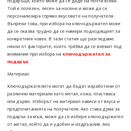
подаръци, който може да се даде на почти всеки.
Той е полезен, лесен за носене и може да се
персонализира спрямо вкусовете на получателя.
Въпреки това, при избора на ключодържател може
да се оказва трудно да се намери подходящият за
конкретния човек. В тази статия ще разгледаме
някои от факторите, които трябва да се вземат под
внимание при избора на
ключодържател за
подарък
.
Материал
Ключодържателите могат да бъдат изработени от
различни материали като метал, кожа, пластмаса
или дърво. Изборът на материал зависи от вкуса и
предпочитанията на получателя. Ако става дума за
подарък за мъж, може да се избере ключодържател
от метал, който да е удобен и издръжлив. Ако