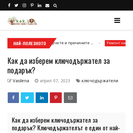
 да отлагате, научете и причините ...
НАЙ-ПОЛЕЗНОТО
К
Ремонт на покриви
Как да изберем ключодържател за
подарък?
Vasilena
април 07, 2023
ключодържатели
Как да изберем ключодържател за
подарък? Ключодържателът е един от най-