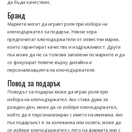
да бъде качествен.
Бранд
Марките могат да играят роля при избора на
ключодържател за подарък. Някои хора
предпочитат ключодържатели от известни марки,
които гарантират качество и издръжливост. Други
пък може да не са толкова запалени по марките и да
се фокусират повече върху дизайна и
персонализацията на ключодържателя.
Повод за подарък
Поводът за подарък може да играе роля при
избора на ключодържател. Ако става дума за
рожден ден, може да се избере ключодържател,
който да е персонализиран с името на именика. Ако
пък подаръкът е за колежанка или колега, може да
се избере ключодържател с лого на фирмата или с