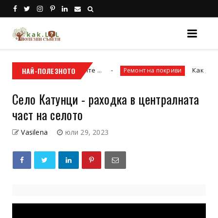
, научете и причините ...
НАЙ-ПОЛЕЗНОТО
Как да планир
Ремонт на покриви
Село Катунци - раходка в централната
част на селото
Vasilena
юли 29, 2023