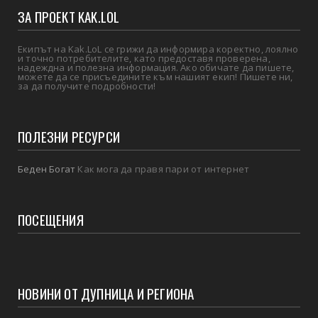
ЗА ПРОЕКТ KAK.LOL
Екипът на Kak.LoL се грижи да информира коректно, лоялно
и точно потребителите, като предоставя проверена,
надеждна и полезна информация. Ако обичате да пишете,
можете да се присъедините към нашият екип! Пишете ни,
за да получите подробности!
ПОЛЕЗНИ РЕСУРСИ
Беден Богат
Как мога да правя пари от интернет
ПОСЕЩЕНИЯ
НОВИНИ ОТ ДУПНИЦА И РЕГИОНА