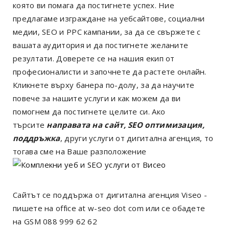
която ви помага да постигнете успех. Ние
предлагаме изграждане на уебсайтове, социални
медии, SEO и PPC кампании, за да се свържете с
вашата аудитория и да постигнете желаните
резултати. Доверете се на нашия екип от
професионалисти и започнете да растете онлайн.
Кликнете върху банера по-долу, за да научите
повече за нашите услуги и как можем да ви
помогнем да постигнете целите си. Ако
търсите
направата на сайт, SEO оптимизация,
поддръжка
, други услуги от дигитална агенция, то
тогава сме на Ваше разположение
Сайтът се поддържа от дигитална агенция Viseo -
пишете на office at w-seo dot com или се обадете
на GSM 088 999 62 62