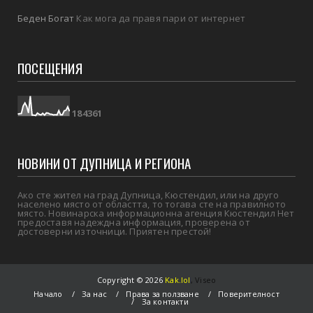
Беден Богат
Как мога да правя пари от интернет
ПОСЕЩЕНИЯ
1
8
4
3
6
1
НОВИНИ ОТ ДУПНИЦА И РЕГИОНА
Ако сте жител на град Дупница, Кюстендил, или на друго
населено място от областта, то тогава сте на правилното
място. Новинарска информационна агенция Кюстендил Нет
предоставя надеждна информация, проверена от
достоверни източници. Приятен престой!
Copyright ©
2026
Kak.lol
,
Viseo
Начало
За нас
Права за ползване
Поверителност
За контакти