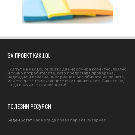
ЗА ПРОЕКТ KAK.LOL
Екипът на Kak.LoL се грижи да информира коректно, лоялно
и точно потребителите, като предоставя проверена,
надеждна и полезна информация. Ако обичате да пишете,
можете да се присъедините към нашият екип! Пишете ни,
за да получите подробности!
ПОЛЕЗНИ РЕСУРСИ
Беден Богат
Как мога да правя пари от интернет