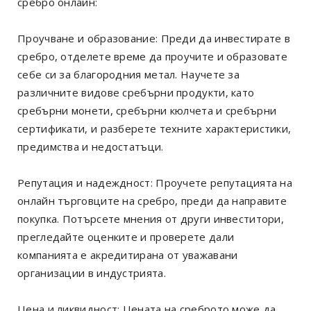
сребро онлайн:
Проучване и образование: Преди да инвестирате в
сребро, отделете време да проучите и образовате
себе си за благородния метал. Научете за
различните видове сребърни продукти, като
сребърни монети, сребърни кюлчета и сребърни
сертификати, и разберете техните характеристики,
предимства и недостатъци.
Репутация и надеждност: Проучете репутацията на
онлайн търговците на сребро, преди да направите
покупка. Потърсете мнения от други инвеститори,
прегледайте оценките и проверете дали
компанията е акредитирана от уважавани
организации в индустрията.
Цена и ликвидност: Цената на среброто може да