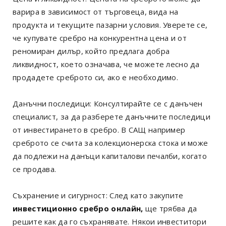
варира в зависимост от търговеца, вида на
продукта и текущите пазарни условия. Уверете се,
че купувате сребро на конкурентна цена и от
реномиран дилър, който предлага добра
ликвидност, което означава, че можете лесно да
продадете среброто си, ако е необходимо.
Данъчни последици: Консултирайте се с данъчен
специалист, за да разберете данъчните последици
от инвестирането в сребро. В САЩ например
среброто се счита за колекционерска стока и може
да подлежи на данъци капиталови печалби, когато
се продава.
Съхранение и сигурност: След като закупите
инвестиционно сребро онлайн,
ще трябва да
решите как да го съхранявате. Някои инвеститори