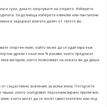
ли и сухи, докато спортувате на открито. Изберете
подплата. За долнища изберете клинове или панталони
лина и задържат влагата далеч от тялото ви.
мате спортен екип, който може да се адаптира към
ортни дрехи с къси или ¾ ръкави, които предлагат
лека материя, които позволяват на кожата ви да диша.
а от съществено значение за всяка жена. Потърсете
и чашки, които осигуряват персонализирано прилягане.
алия, които могат да се носят самостоятелно или под