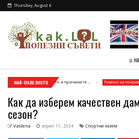
Thursday, August 6
≣ Н
отлагате, научете и причините ...
НАЙ-ПОЛЕЗНОТО
Как д
Ремонт на покриви
Как да изберем качествен дам
сезон?
Vasilena
април 11, 2024
Спортни екипи