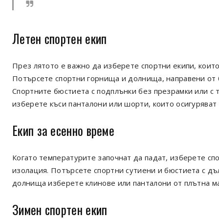
Летен спортен екип
През лятото е важно да изберете спортни екипи, които
Потърсете спортни горнища и долнища, направени от 
Спортните бюстиета с подплънки без презрамки или с 
изберете къси панталони или шорти, които осигуряват
Екип за есенно време
Когато температурите започнат да падат, изберете спо
изолация. Потърсете спортни сутиени и бюстиета с дъл
долнища изберете клинове или панталони от плътна ма
Зимен спортен екип