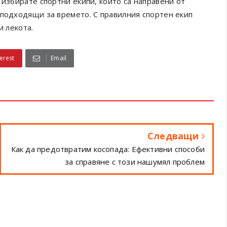
 избирате спортни екипи, които са направени от
 подходящи за времето. С правилния спортен екип
и лекота.
erest
Email
Следващи
Как да предотвратим косопада: Ефективни способи
за справяне с този нашумял проблем