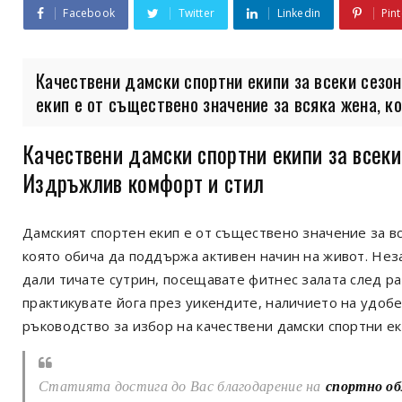
Facebook
Twitter
Linkedin
Pint
Качествени дамски спортни екипи за всеки сезо
екип е от съществено значение за всяка жена, коя
Качествени дамски спортни екипи за всеки
Издръжлив комфорт и стил
Дамският спортен екип е от съществено значение за вс
която обича да поддържа активен начин на живот. Не
дали тичате сутрин, посещавате фитнес залата след р
практикувате йога през уикендите, наличието на удобе
ръководство за избор на качествени дамски спортни ек
Статията достига до Вас благодарение на
спортно обл