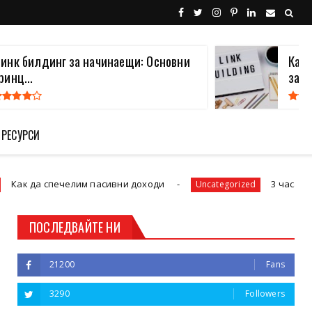
инк билдинг за начинаещи: Основни
Какв
ринц...
за В.
 РЕСУРСИ
спечелим пасивни доходи
3 часа сутринта и 
Uncategorized
ПОСЛЕДВАЙТЕ НИ
21200
Fans
3290
Followers