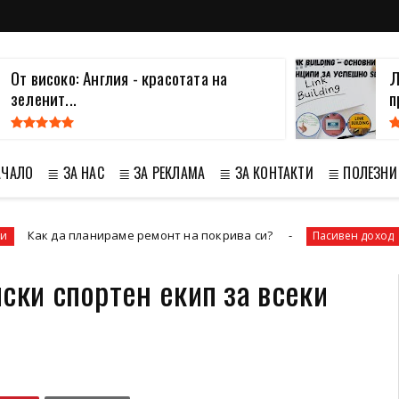
От високо: Англия - красотата на
Л
зеленит...
п
АЧАЛО
≣ ЗА НАС
≣ ЗА РЕКЛАМА
≣ ЗА КОНТАКТИ
≣ ПОЛЕЗНИ
а планираме ремонт на покрива си?
Как да 
Пасивен доход
ски спортен екип за всеки