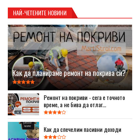
НАЙ-ЧЕТЕНИТЕ НОВИНИ
Как да планираме ремонт на покрива си?
Ремонт на покриви - сега е точното
време, а не бива да отлаг...
Как да спечелим пасивни доходи