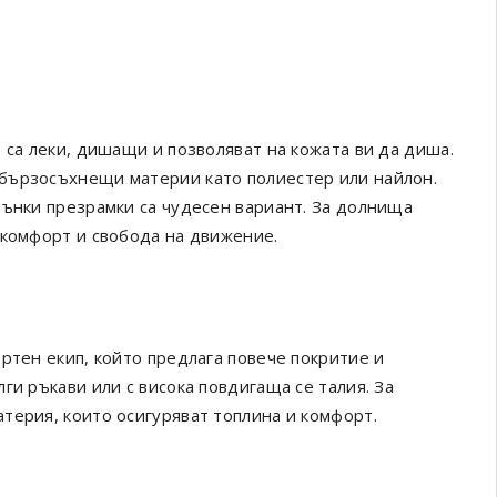
 са леки, дишащи и позволяват на кожата ви да диша.
бързосъхнещи материи като полиестер или найлон.
тънки презрамки са чудесен вариант. За долнища
 комфорт и свобода на движение.
ртен екип, който предлага повече покритие и
ги ръкави или с висока повдигаща се талия. За
терия, които осигуряват топлина и комфорт.