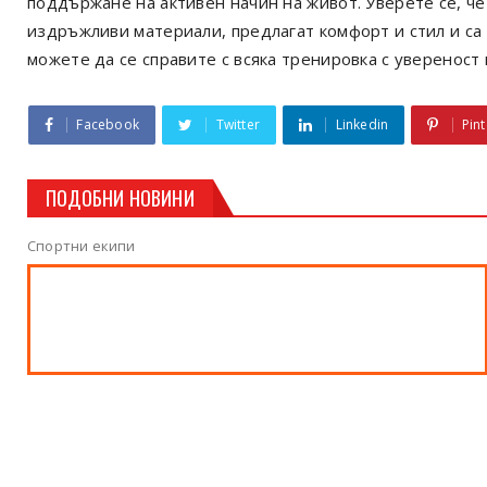
поддържане на активен начин на живот. Уверете се, че
издръжливи материали, предлагат комфорт и стил и са
можете да се справите с всяка тренировка с увереност 
Facebook
Twitter
Linkedin
Pint
ПОДОБНИ НОВИНИ
Спортни екипи