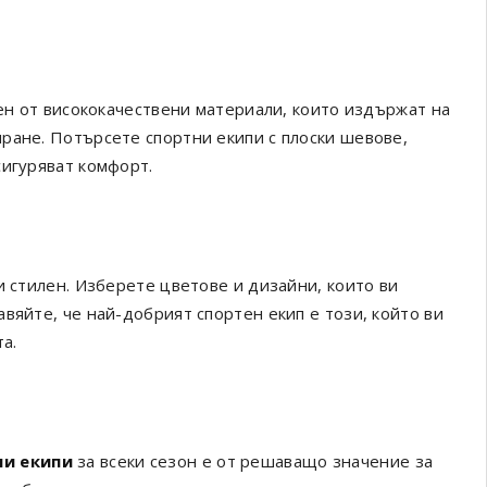
вен от висококачествени материали, които издържат на
ране. Потърсете спортни екипи с плоски шевове,
сигуряват комфорт.
и стилен. Изберете цветове и дизайни, които ви
вяйте, че най-добрият спортен екип е този, който ви
та.
ни екипи
за всеки сезон е от решаващо значение за