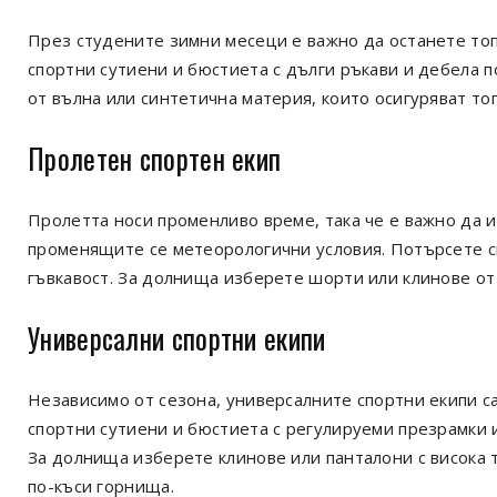
През студените зимни месеци е важно да останете топ
спортни сутиени и бюстиета с дълги ръкави и дебела 
от вълна или синтетична материя, които осигуряват топ
Пролетен спортен екип
Пролетта носи променливо време, така че е важно да и
променящите се метеорологични условия. Потърсете сп
гъвкавост. За долнища изберете шорти или клинове от 
Универсални спортни екипи
Независимо от сезона, универсалните спортни екипи с
спортни сутиени и бюстиета с регулируеми презрамки 
За долнища изберете клинове или панталони с висока т
по-къси горнища.