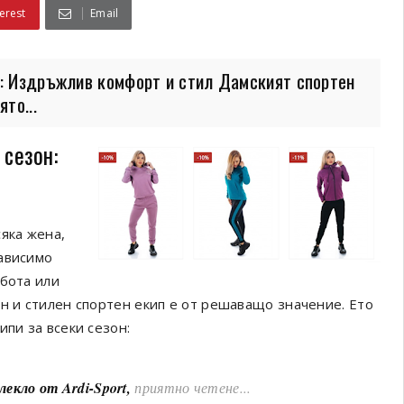
erest
Email
н: Издръжлив комфорт и стил Дамският спортен
то...
 сезон:
яка жена,
зависимо
абота или
н и стилен спортен екип е от решаващо значение. Ето
ипи за всеки сезон:
екло от Ardi-Sport,
приятно четене...