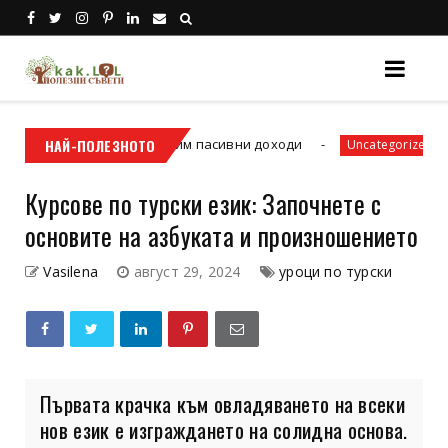
Как да спечелим пасивни доходи
НАЙ-ПОЛЕЗНОТО
3 часа с
Uncategorized
Курсове по турски език: Започнете с
основите на азбуката и произношението
Vasilena
август 29, 2024
уроци по турски
Първата крачка към овладяването на всеки
нов език е изграждането на солидна основа.