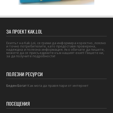
ЗА ПРОЕКТ KAK.LOL
Екипът на Kak.LoL се грижи да информира коректно, лоялно
и точно потребителите, като предоставя проверена,
надеждна и полезна информация. Ако обичате да пишете,
можете да се присъедините към нашият екип! Пишете ни,
за да получите подробности!
ПОЛЕЗНИ РЕСУРСИ
Беден Богат
Как мога да правя пари от интернет
ПОСЕЩЕНИЯ