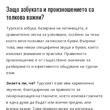
Защо азбуката и произношението са
толкова важни?
Турската азбука, базирана на латиницата, е
сравнително лесна за усвояване, особено за тези,
които вече познават латинските букви. Въпреки
това, има някои специфични звуци и букви, които
изискват внимание и практика. Правилното
произношение е от съществено значение за
разбирането и ефективното общуване на турски
език.
Знаете ли, че?
Турският език има хармонично
звучене, благодарение на правилото за
синхронизация на гласните, което изисква гласните
в една дума да бъдат или всички предни, или
всички задни. Това правило може да изглежда