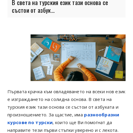
В света на турския език тази основа се
състои от азбук...
Първата крачка към овладяването на всеки нов език
е изграждането на солидна основа. В света на
турския език тази основа се състои от азбуката и
произношението. За щастие, има
разнообразни
курсове по турски
, които ще Ви помогнат да
направите тези първи стъпки уверено и с лекота.