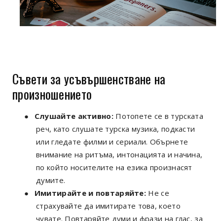
Съвети за усъвършенстване на
произношението
●
Слушайте активно:
Потопете се в турската
реч, като слушате турска музика, подкасти
или гледате филми и сериали. Обърнете
внимание на ритъма, интонацията и начина,
по който носителите на езика произнасят
думите.
●
Имитирайте и повтаряйте:
Не се
страхувайте да имитирате това, което
чувате. Повтаряйте думи и фрази на глас, за