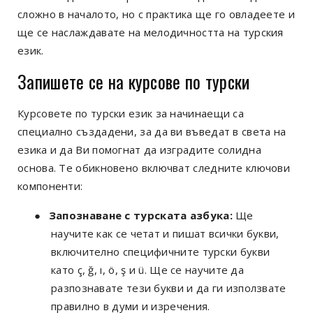
сложно в началото, но с практика ще го овладеете и
ще се наслаждавате на мелодичността на турския
език.
Запишете се на курсове по турски
Курсовете по турски език за начинаещи са
специално създадени, за да ви въведат в света на
езика и да Ви помогнат да изградите солидна
основа. Те обикновено включват следните ключови
компоненти:
●
Запознаване с турската азбука:
Ще
научите как се четат и пишат всички букви,
включително специфичните турски букви
като ç, ğ, ı, ö, ş и ü. Ще се научите да
разпознавате тези букви и да ги използвате
правилно в думи и изречения.