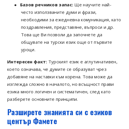
●
Базов речников запас:
Ще научите най-
често използваните думи и фрази,
необходими за ежедневна комуникация, като
поздравления, представяне, въпроси и др.
Това ще Ви позволи да започнете да
общувате на турски език още от първите
уроци.
Интересен факт:
Турският език е аглутинативен,
което означава, че думите се образуват чрез
добавяне на наставки към корена. Това може да
изглежда сложно в началото, но всъщност прави
езика много логичен и систематичен, след като
разберете основните принципи.
Разширете знанията си с езиков
център Фамете