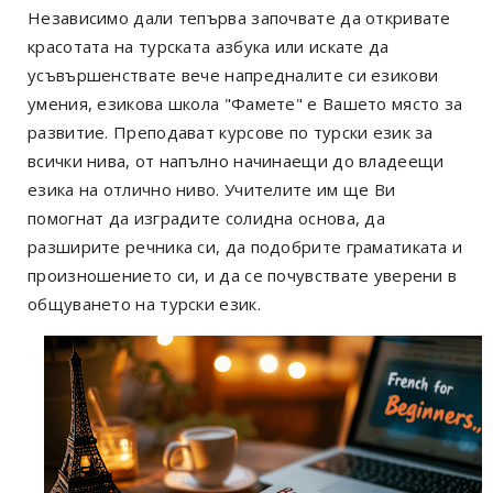
Независимо дали тепърва започвате да откривате
красотата на турската азбука или искате да
усъвършенствате вече напредналите си езикови
умения, езикова школа "Фамете" е Вашето място за
развитие. Преподават курсове по турски език за
всички нива, от напълно начинаещи до владеещи
езика на отлично ниво. Учителите им ще Ви
помогнат да изградите солидна основа, да
разширите речника си, да подобрите граматиката и
произношението си, и да се почувствате уверени в
общуването на турски език.