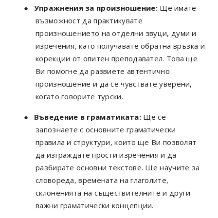
●
Упражнения за произношение:
Ще имате
възможност да практикувате
произношението на отделни звуци, думи и
изречения, като получавате обратна връзка и
корекции от опитен преподавател. Това ще
Ви помогне да развиете автентично
произношение и да се чувствате уверени,
когато говорите турски.
●
Въведение в граматиката:
Ще се
запознаете с основните граматически
правила и структури, които ще Ви позволят
да изграждате прости изречения и да
разбирате основни текстове. Ще научите за
словореда, времената на глаголите,
склоненията на съществителните и други
важни граматически концепции.