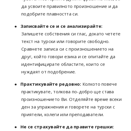
да усвоите правилното произношение и да
подобрите плавността си.
●
Записвайте се и се анализирайте:
Запишете собствения си глас, докато четете
текст на турски или говорите свободно.
Сравнете записа си с произношението на
друг, който говори езика и се опитайте да
идентифицирате областите, които се
нуждаят от подобрение.
●
Практикувайте редовно:
Колкото повече
практикувате, толкова по-добро ще става
произношението Ви. Отделяйте време всеки
ден за упражнения и говорете на турски с
приятели, колеги или преподаватели.
●
Не се страхувайте да правите грешки: