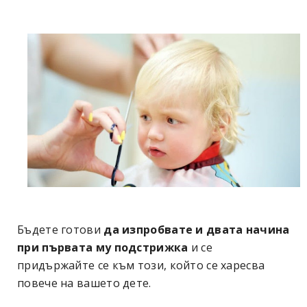
Бъдете готови
да изпробвате и двата начина
при първата му подстрижка
и се
придържайте се към този, който се харесва
повече на вашето дете.