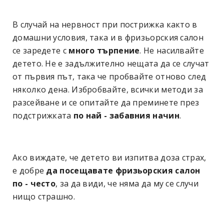
В случай на нервност при пострижка както в
домашни условия, така и в фризьорския салон
се заредете с
много търпение
. Не насилвайте
детето. Не е задължително нещата да се случат
от първия път, така че пробвайте отново след
няколко дена. Избробвайте, всички методи за
разсейване и се опитайте да преминете през
подстрижката
по най - забавния начин
.
Ако виждате, че детето ви изпитва доза страх,
е добре
да посещавате фризьорския салон
по - често
, за да види, че няма да му се случи
нищо страшно.