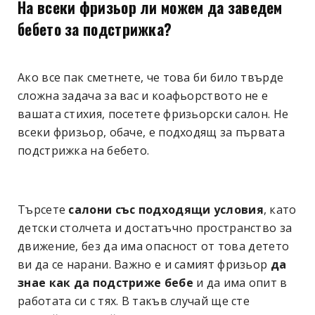
На всеки фризьор ли можем да заведем
бебето за подстрижка?
Ако все пак сметнете, че това би било твърде
сложна задача за вас и коафьорството не е
вашата стихия, посетете фризьорски салон. Не
всеки фризьор, обаче, е подходящ за първата
подстрижка на бебето.
Търсете
салони със подходящи условия
, като
детски столчета и достатъчно пространство за
движение, без да има опасност от това детето
ви да се нарани. Важно е и самият фризьор
да
знае как да подстриже бебе
и да има опит в
работата си с тях. В такъв случай ще сте