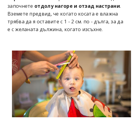
започнете
отдолу нагоре и отзад настрани
.
Вземете предвид, че когато косата е влажна
трябва да я оставите с 1 - 2 см. по - дълга, за да
е с желаната дължина, когато изсъхне.