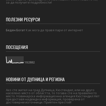
за да получите подробности!
ПОЛЕЗНИ РЕСУРСИ
Беден Богат
Как мога да правя пари от интернет
ПОСЕЩЕНИЯ
1
8
2
8
8
2
НОВИНИ ОТ ДУПНИЦА И РЕГИОНА
Ако сте жител на град Дупница, Кюстендил, или на друго
населено място от областта, то тогава сте на правилното
място. Новинарска информационна агенция Кюстендил Нет
предоставя надеждна информация, проверена от
достоверни източници. Приятен престой!