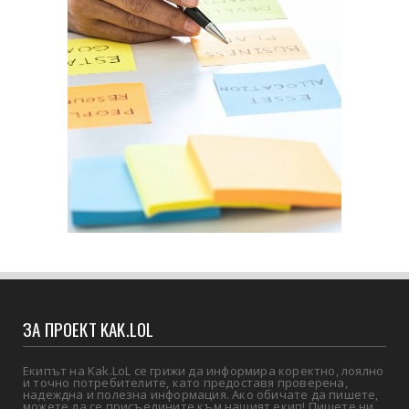
ЗА ПРОЕКТ KAK.LOL
Екипът на Kak.LoL се грижи да информира коректно, лоялно
и точно потребителите, като предоставя проверена,
надеждна и полезна информация. Ако обичате да пишете,
можете да се присъедините към нашият екип! Пишете ни,