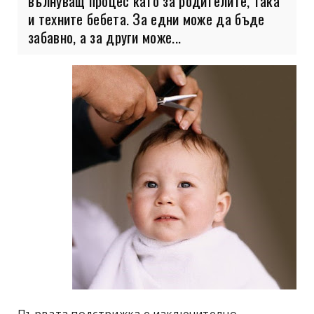
вълнуващ процес като за родителите, така
и техните бебета. За едни може да бъде
забавно, а за други може...
Първата подстрижка е изключително