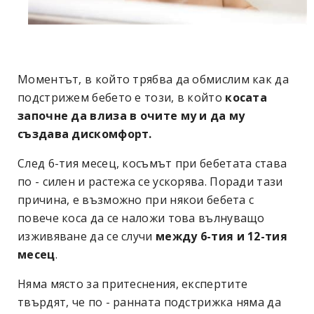
Моментът, в който трябва да обмислим как да
подстрижем бебето е този, в който
косата
започне да влиза в очите му и да му
създава дискомфорт.
След 6-тия месец, косъмът при бебетата става
по - силен и растежа се ускорява. Поради тази
причина, е възможно при някои бебета с
повече коса да се наложи това вълнуващо
изживяване да се случи
между 6-тия и 12-тия
месец
.
Няма място за притеснения, експертите
твърдят, че по - ранната подстрижка няма да