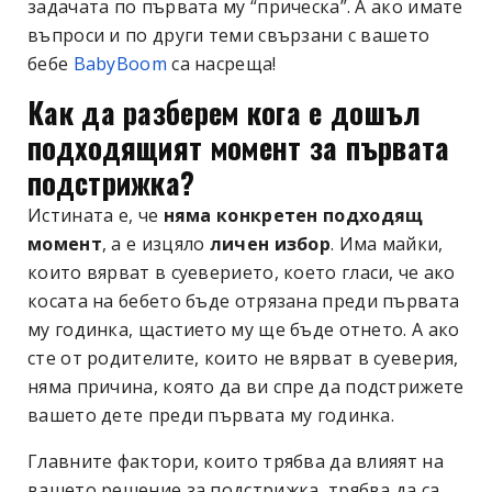
задачата по първата му “прическа”. А ако имате
въпроси и по други теми свързани с вашето
бебе
BabyBoom
са насреща!
Как да разберем кога е дошъл
подходящият момент за първата
подстрижка?
Истината е, че
няма конкретен подходящ
момент
, а е изцяло
личен избор
. Има майки,
които вярват в суеверието, което гласи, че ако
косата на бебето бъде отрязана преди първата
му годинка, щастието му ще бъде отнето. А ако
сте от родителите, които не вярват в суеверия,
няма причина, която да ви спре да подстрижете
вашето дете преди първата му годинка.
Главните фактори, които трябва да влияят на
вашето решение за подстрижка, трябва да са