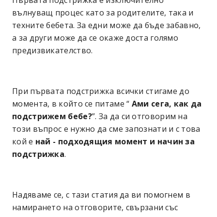
вълнуващ процес като за родителите, така и
техните бебета. За едни може да бъде забавно,
а за други може да се окаже доста голямо
предизвикателство.
При първата подстрижка всички стигаме до
момента, в който се питаме “
Ами сега, как да
подстрижем бебе?
”. За да си отговорим на
този въпрос е нужно да сме запознати и с това
кой е
най - подходящия момент и начин за
подстрижка
.
Надяваме се, с тази статия да ви помогнем в
намирането на отговорите, свързани със