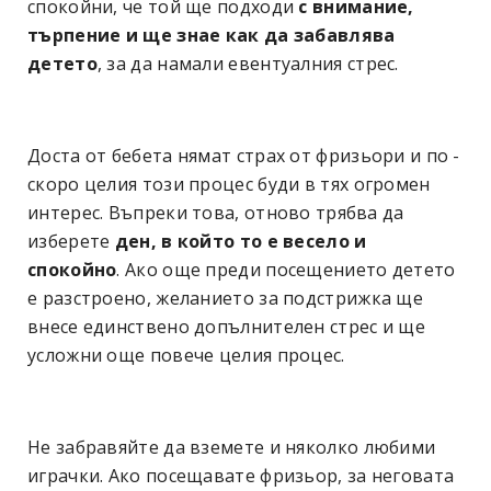
спокойни, че той ще подходи
с внимание,
търпение и ще знае как да забавлява
детето
, за да намали евентуалния стрес.
Доста от бебета нямат страх от фризьори и по -
скоро целия този процес буди в тях огромен
интерес. Въпреки това, отново трябва да
изберете
ден, в който то е весело и
спокойно
. Ако още преди посещението детето
е разстроено, желанието за подстрижка ще
внесе единствено допълнителен стрес и ще
усложни още повече целия процес.
Не забравяйте да вземете и няколко любими
играчки. Ако посещавате фризьор, за неговата