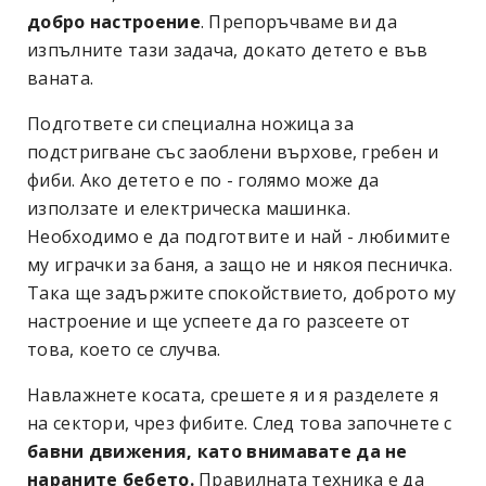
добро настроение
. Препоръчваме ви да
изпълните тази задача, докато детето е във
ваната.
Подгответе си специална ножица за
подстригване със заоблени върхове, гребен и
фиби. Ако детето е по - голямо може да
използате и електрическа машинка.
Необходимо е да подготвите и най - любимите
му играчки за баня, а защо не и някоя песничка.
Така ще задържите спокойствието, доброто му
настроение и ще успеете да го разсеете от
това, което се случва.
Навлажнете косата, срешете я и я разделете я
на сектори, чрез фибите. След това започнете с
бавни движения, като внимавате да не
нараните бебето.
Правилната техника е да