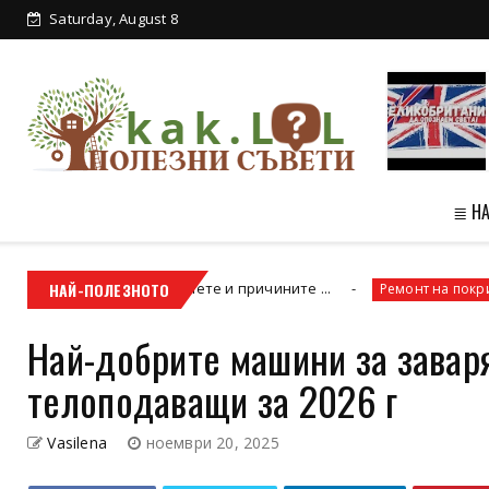
Saturday, August 8
≣ Н
лагате, научете и причините ...
НАЙ-ПОЛЕЗНОТО
Как да 
Ремонт на покриви
Най-добрите машини за завар
телоподаващи за 2026 г
Vasilena
ноември 20, 2025