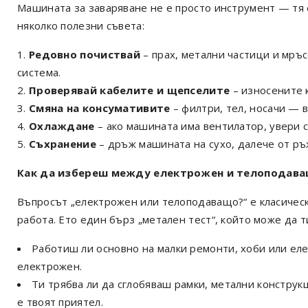
Машината за заваряване не е просто инструмент — тя 
няколко полезни съвета:
Редовно почиствай
– прах, метални частици и мръс
система.
Проверявай кабелите и щепселите
– износените к
Смяна на консумативите
– филтри, тел, носачи — в
Охлаждане
– ако машината има вентилатор, увери с
Съхранение
– дръж машината на сухо, далече от ръ
Как да избереш между електрожен и телоподава
Въпросът „електрожен или телоподаващо?“ е класически
работа. Ето един бърз „метален тест“, който може да т
Работиш ли основно на малки ремонти, хоби или е
електрожен.
Ти трябва ли да сглобяваш рамки, метални констру
е твоят приятел.