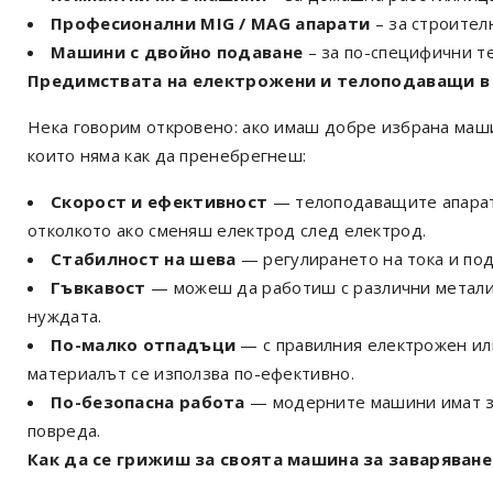
Професионални MIG / MAG апарати
– за строител
Машини с двойно подаване
– за по-специфични т
Предимствата на електрожени и телоподаващи в
Нека говорим откровено: ако имаш добре избрана маши
които няма как да пренебрегнеш:
Скорост и ефективност
— телоподаващите апарат
отколкото ако сменяш електрод след електрод.
Стабилност на шева
— регулирането на тока и под
Гъвкавост
— можеш да работиш с различни метали
нуждата.
По-малко отпадъци
— с правилния електрожен ил
материалът се използва по-ефективно.
По-безопасна работа
— модерните машини имат за
повреда.
Как да се грижиш за своята машина за заваряване