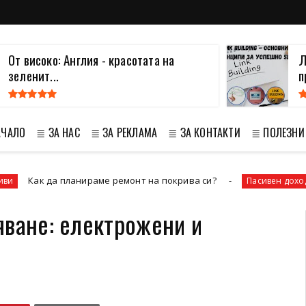
От високо: Англия - красотата на
Л
зеленит...
п
АЧАЛО
≣ ЗА НАС
≣ ЗА РЕКЛАМА
≣ ЗА КОНТАКТИ
≣ ПОЛЕЗНИ
планираме ремонт на покрива си?
Как да сп
Пасивен доход
яване: електрожени и