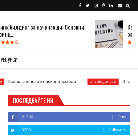
инк билдинг за начинаещи: Основни
Какв
ринц...
за В.
 РЕСУРСИ
ечелим пасивни доходи
3 часа сутринта и не
Uncategorized
ПОСЛЕДВАЙТЕ НИ
21200
Fans
3290
Followers