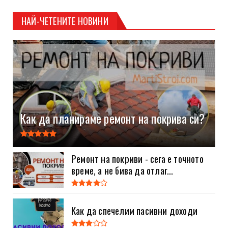
НАЙ-ЧЕТЕНИТЕ НОВИНИ
Как да планираме ремонт на покрива си?
Ремонт на покриви - сега е точното
време, а не бива да отлаг...
Как да спечелим пасивни доходи