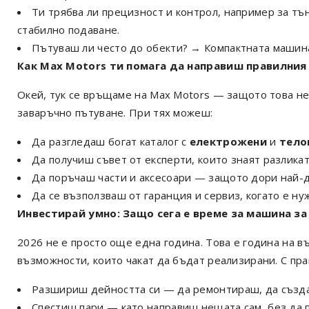
Ти трябва ли прецизност и контрол, например за тъ
стабилно подаване.
Пътуваш ли често до обекти? → Компактната машина
Как Max Motors ти помага да направиш правилния
Окей, тук се връщаме на Max Motors — защото това не
заваръчно пътуване. При тях можеш:
Да разгледаш богат каталог с
електрожени
и
тело
Да получиш съвет от експерти, които знаят разликата
Да поръчаш части и аксесоари — защото дори най-д
Да се възползваш от гаранция и сервиз, когато е н
Инвестирай умно: Защо сега е време за машина за
2026 не е просто още една година. Това е година на в
възможности, които чакат да бъдат реализирани. С пр
Разшириш дейността си — да ремонтираш, да създа
Спестиш пари — като направиш нещата сам, без да п