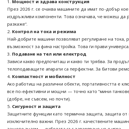
Мощност и здрава конструкция
През 2026 г. се очаква машините да имат по-добър ко
издръжливи компоненти. Това означава, че можеш да р
разкаже“.
Контрол на тока и режима
Най-добрите машини позволяват регулиране на тока, р
възможност за фина настройка. Това ги прави универс
Подаване на тел или електрод
Зависи какво предпочиташ и какво ти трябва. За прод
телоподаващите апарати са перфектни. За битови ремо
Компактност и мобилност
Ако работиш на различни обекти, портативността е кл
все по-ефективни и мощни — точно като “мини-танкове
(добре, не съвсем, но почти).
Сигурност и защита
Защитните функции като термична защита, защита от 
изключително важни. През 2026 г. качествените машин
защото знаем — работата със заваряване не е игра.