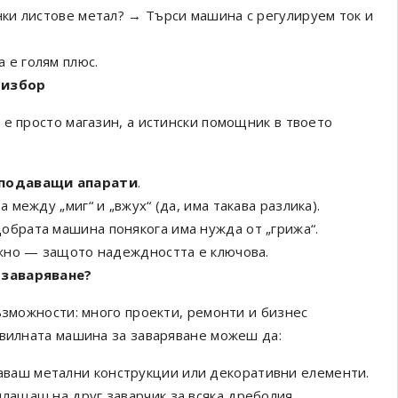
нки листове метал? → Търси машина с регулируем ток и
 е голям плюс.
 избор
 е просто магазин, а истински помощник в твоето
подаващи апарати
.
 между „миг“ и „вжух“ (да, има такава разлика).
обрата машина понякога има нужда от „грижа“.
ужно — защото надеждността е ключова.
 заваряване?
ъзможности: много проекти, ремонти и бизнес
авилната машина за заваряване можеш да:
ваш метални конструкции или декоративни елементи.
лащаш на друг заварчик за всяка дреболия.