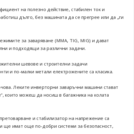
ефициент на полезно действие, стабилен ток и
аботиш дълго, без машината да се прегрее или да „ги
ежимите за заваряване (MMA, TIG, MIG) и дават
ални и подходящи за различни задачи.
ължителни шевове и строителни задачи
нти и по-малки метали електрожените са класика.
ючова. Леките инверторни заваръчни машини стават
”, които можеш да носиш в багажника на колата
претоварване и стабилизатор на напрежение са
и ще имат още по-добри системи за безопасност,