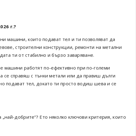
26 г.?
лни машини, които подават тел и ти позволяват да
евове, строителни конструкции, ремонти на метални
дата ти от стабилно и бързо заваряване.
те машини работят по-ефективно при по-големи
да се справяш с тънки метали или да правиш дълги
но подават тел, докато ти просто водиш шева и се
а „най-добрите“? Ето няколко ключови критерия, които