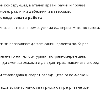
ни конструкции, метални врати, рамки и прочее.
елове, различни дебелини и материали.
 ежедневната работа
на, спестяваш време, усилия и… нерви. Няколко плюса,
и ти позволяват да завършиш проекта по-бързо,
аването на тел осигуряват по-равномерен шев.
, да сменяш режими и да адаптираш машината според
и телоподаващ апарат отпадъците са по-малко и
щити, които намаляват риска от прегряване или