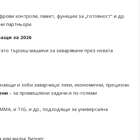
рови контроли, памет, функции за „готовност“ и др.
лни партньори.
ащи за 2026
огато търсиш машини за заваряване през новата
наещи и хоби заварчици: леки, икономични, прецизни.
ени
– за промишлени задачи и по-големи
 MMA, и TIG, и др., подходящи за универсална
 или малък бизнес.