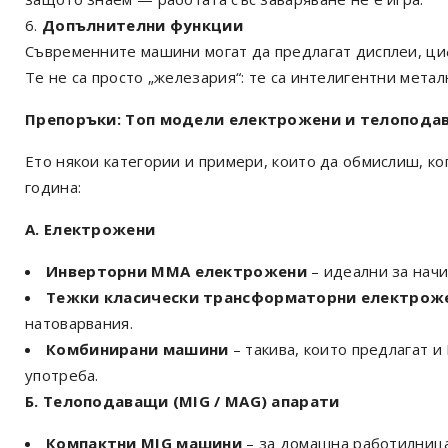
Допълнителни функции
Съвременните машини могат да предлагат дисплеи, циф
Те не са просто „железария“: те са интелигентни мета
Препоръки: Топ модели електрожени и телоподав
Ето някои категории и примери, които да обмислиш, к
година:
А. Електрожени
Инверторни MMA електрожени
– идеални за начи
Тежки класически трансформаторни електрож
натоварвания.
Комбинирани машини
– такива, които предлагат и
употреба.
Б. Телоподаващи (MIG / MAG) апарати
Компактни MIG машини
– за домашна работилница