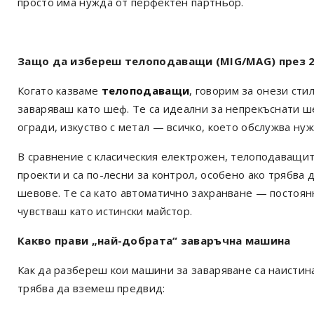
просто има нужда от перфектен партньор.
Защо да избереш телоподаващи (MIG/MAG) през 20
Когато казваме
телоподаващи
, говорим за онези сти
заваряваш като шеф. Те са идеални за непрекъснати ш
огради, изкуство с метал — всичко, което обслужва нуж
В сравнение с класическия електрожен, телоподаващи
проекти и са по-лесни за контрол, особено ако трябва 
шевове. Те са като автоматично захранване — постоян
чувстваш като истински майстор.
Какво прави „най-добрата“ заваръчна машина
Как да разбереш кои машини за заваряване са наистин
трябва да вземеш предвид: