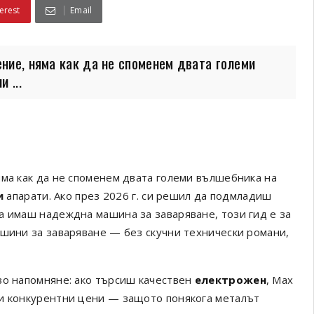
erest
Email
ние, няма как да не споменем двата големи
 ...
яма как да не споменем двата големи вълшебника на
и
апарати. Ако през 2026 г. си решил да подмладиш
а имаш надеждна машина за заваряване, този гид е за
ашини за заваряване — без скучни технически романи,
зо напомняне: ако търсиш качествен
електрожен
, Max
 и конкурентни цени — защото понякога металът