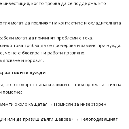
е инвестиция, която трябва да се поддържа. Ето
отия могат да повлияят на контактите и охладителната
абели могат да причинят проблеми с тока.
сичко това трябва да се проверява и заменя при нужда.
е, че не е блокиран и работи правилно.
ждясване и корозия.
щ за твоите нужди
, но отговорът винаги зависи от твоя проект и стил на
и помогне:
лементи около къщата? → Помисли за инверторен
кции или да правиш дълги шевове? → Телоподаващият