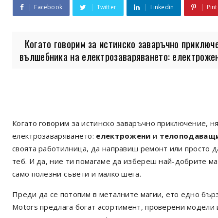
Facebook
Twitter
Linkedin
Pint
Когато говорим за истинско заваръчно приключе
вълшебника на електрозаваряването: електрожени
Когато говорим за истинско заваръчно приключение, н
електрозаваряването:
електрожени
и
телоподаващ
своята работилница, да направиш ремонт или просто д
теб. И да, ние ти помагаме да избереш най-добрите м
само полезни съвети и малко шега.
Преди да се потопим в металните магии, ето едно бър
Motors предлага богат асортимент, проверени модели