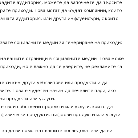
радите аудитория, можете да започнете да търсите
рате приходи. Това могат да бъдат компании, които
вашата аудитория, или други инфлуенсъри, с които
.
лзвате социалните медии за генериране на приходи:
 на вашите страници в социалните медии. Това може
приходи, но е важно да се уверите, че рекламите са
е си към други уебсайтове или продукти и да
вите. Това е чудесен начин да печелите пари, ако
и продукти или услуги.
е свои собствени продукти или услуги, които да
 физически продукти, цифрови продукти или услуги
 за да ви помогнат вашите последователи да ви