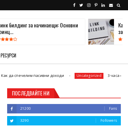
инк билдинг за начинаещи: Основни
Какв
ринц...
за В.
 РЕСУРСИ
ечелим пасивни доходи
3 часа сутринта и не
Uncategorized
ПОСЛЕДВАЙТЕ НИ
21200
Fans
3290
Followers