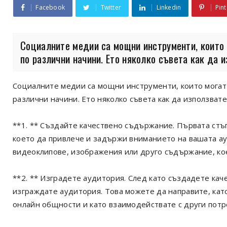
Facebook
Twitter
Linkedin
Pint
Социалните медии са мощни инструменти, които 
по различни начини. Ето няколко съвета как да из
Социалните медии са мощни инструменти, които могат 
различни начини. Ето няколко съвета как да използват
**1. ** Създайте качествено съдържание. Първата стъ
което да привлече и задържи вниманието на вашата а
видеоклипове, изображения или друго съдържание, ко
**2. ** Изградете аудитория. След като създадете ка
изграждате аудитория. Това можете да направите, кат
онлайн общности и като взаимодействате с други потр