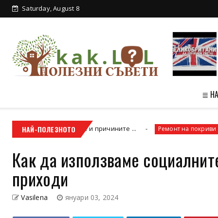
Saturday, August 8
≣ Н
лагате, научете и причините ...
НАЙ-ПОЛЕЗНОТО
Как да 
Ремонт на покриви
Как да използваме социалнит
приходи
Vasilena
януари 03, 2024