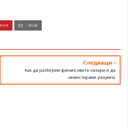
erest
Email
Следващи
Как да разберем финансовите пазари и да
инвестираме разумно