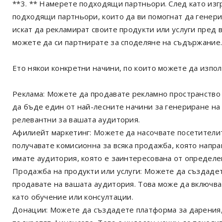
**3. ** Намерете подходящи партньори. След като изг
подходящи партньори, които да ви помогнат да генери
искат да рекламират своите продукти или услуги пред 
можете да си партнирате за споделяне на съдържание
Ето някои конкретни начини, по които можете да изпо
Реклама: Можете да продавате рекламно пространство
да бъде един от най-лесните начини за генериране на 
релевантни за вашата аудитория.
Афилиейт маркетинг: Можете да насочвате посетителит
получавате комисионна за всяка продажба, която напра
имате аудитория, която е заинтересована от определен
Продажба на продукти или услуги: Можете да създадет
продавате на вашата аудитория. Това може да включва
като обучение или консултации.
Донации: Можете да създадете платформа за дарения,