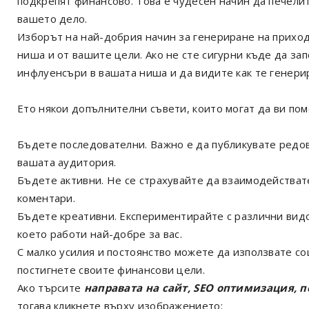
подкрепят финансово. Това е чудесен начин да печелит
вашето дело.
Изборът на най-добрия начин за генериране на приход
ниша и от вашите цели. Ако не сте сигурни къде да за
инфлуенсъри в вашата ниша и да видите как те генери
Ето някои допълнителни съвети, които могат да ви по
Бъдете последователни. Важно е да публикувате редо
вашата аудитория.
Бъдете активни. Не се страхувайте да взаимодействат
коментари.
Бъдете креативни. Експериментирайте с различни видо
което работи най-добре за вас.
С малко усилия и постоянство можете да използвате с
постигнете своите финансови цели.
Ако търсите
направата на сайт, SEO оптимизация, 
тогава кликнете върху изображението: