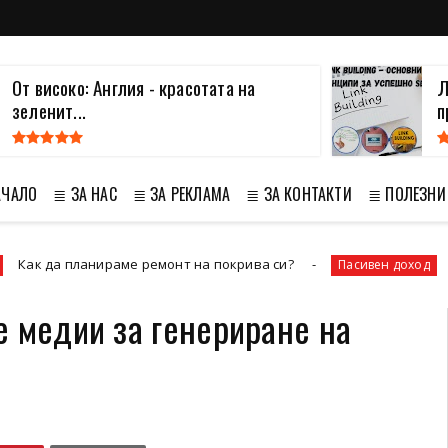
От високо: Англия - красотата на
Л
зеленит...
п
АЧАЛО
≣ ЗА НАС
≣ ЗА РЕКЛАМА
≣ ЗА КОНТАКТИ
≣ ПОЛЕЗНИ
планираме ремонт на покрива си?
Как да сп
Пасивен доход
е медии за генериране на