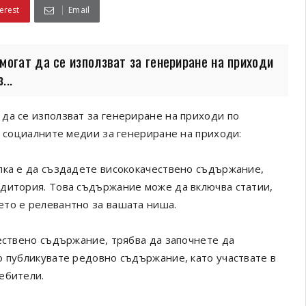
erest
Email
могат да се използват за генериране на приходи
...
да се използват за генериране на приходи по
е социалните медии за генериране на приходи:
пка е да създадете висококачествено съдържание,
удитория. Това съдържание може да включва статии,
ето е релевантно за вашата ниша.
чествено съдържание, трябва да започнете да
о публикувате редовно съдържание, като участвате в
ебители.