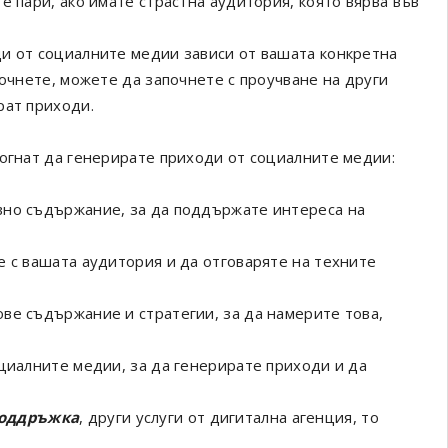
е пари, ако имате страстна аудитория, която вярва във
и от социалните медии зависи от вашата конкретна
почнете, можете да започнете с проучване на други
рат приходи.
могнат да генерирате приходи от социалните медии:
вно съдържание, за да поддържате интереса на
е с вашата аудитория и да отговаряте на техните
ве съдържание и стратегии, за да намерите това,
оциалните медии, за да генерирате приходи и да
поддръжка
, други услуги от дигитална агенция, то