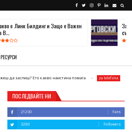
акво е Линк Билдинг и Защо е Важен
Защо
а В...
съще
 РЕСУРСИ
спиш? Ето какво наистина помага
Как да избере
za telefona
ПОСЛЕДВАЙТЕ НИ
21200
Fans
3290
Followers