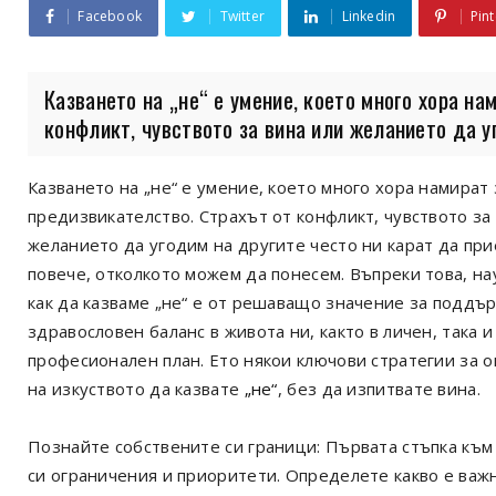
Facebook
Twitter
Linkedin
Pint
Казването на „не“ е умение, което много хора на
конфликт, чувството за вина или желанието да уг
Казването на „не“ е умение, което много хора намират 
предизвикателство. Страхът от конфликт, чувството за
желанието да угодим на другите често ни карат да пр
повече, отколкото можем да понесем. Въпреки това, н
как да казваме „не“ е от решаващо значение за поддъ
здравословен баланс в живота ни, както в личен, така и
професионален план. Ето някои ключови стратегии за 
на изкуството да казвате
„не“
, без да изпитвате вина.
Познайте собствените си граници: Първата стъпка към 
си ограничения и приоритети. Определете какво е важн