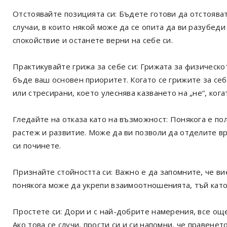
Отстоявайте позицията си: Бъдете готови да отстоява
случаи, в които някой може да се опита да ви разубеди
спокойствие и останете верни на себе си.
Практикувайте грижа за себе си: Грижата за физическо
бъде ваш основен приоритет. Когато се грижите за себ
или стресирани, което улеснява казването на „не“, ког
Гледайте на отказа като на възможност: Понякога е по
растеж и развитие. Може да ви позволи да отделите вр
си починете.
Признайте стойността си: Важно е да запомните, че вие
понякога може да укрепи взаимоотношенията, тъй като 
Простете си: Дори и с най-добрите намерения, все още 
Ако това се случи, прости си и си напомни, че правенет