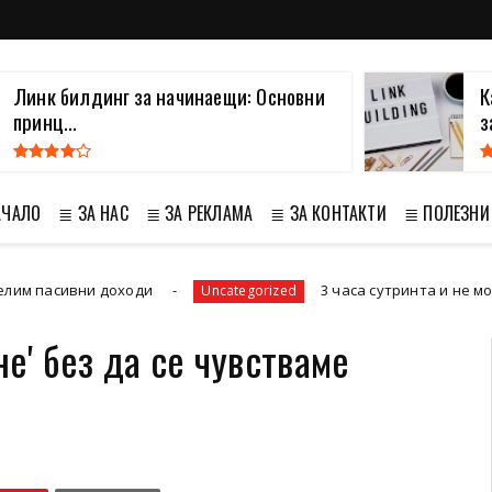
Линк билдинг за начинаещи: Основни
К
принц...
з
АЧАЛО
≣ ЗА НАС
≣ ЗА РЕКЛАМА
≣ ЗА КОНТАКТИ
≣ ПОЛЕЗНИ
вни доходи
3 часа сутринта и не можеш да за
Uncategorized
не' без да се чувстваме