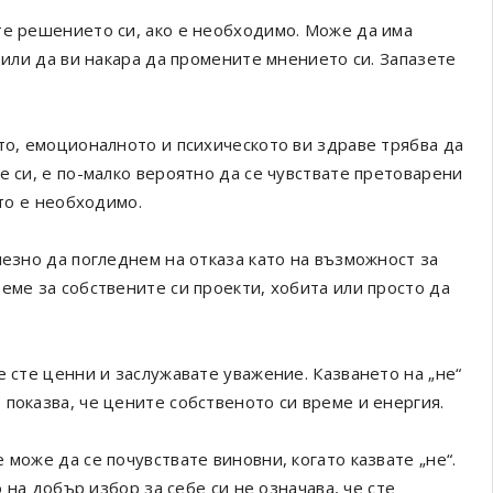
те решението си, ако е необходимо. Може да има
 или да ви накара да промените мнението си. Запазете
то, емоционалното и психическото ви здраве трябва да
е си, е по-малко вероятно да се чувствате претоварени
ато е необходимо.
лезно да погледнем на отказа като на възможност за
еме за собствените си проекти, хобита или просто да
 ​​сте ценни и заслужавате уважение. Казването на „не“
показва, че цените собственото си време и енергия.
може да се почувствате виновни, когато казвате „не“.
о на добър избор за себе си не означава, че сте