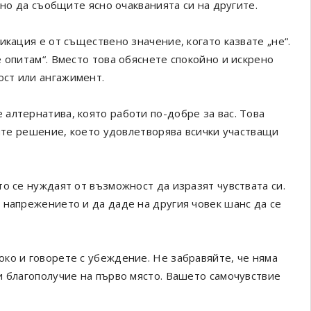
сно да съобщите ясно очакванията си на другите.
икация е от съществено значение, когато казвате „не“.
 опитам“. Вместо това обяснете спокойно и искрено
ст или ангажимент.
алтернатива, която работи по-добре за вас. Това
рите решение, което удовлетворява всички участващи
о се нуждаят от възможност да изразят чувствата си.
 напрежението и да даде на другия човек шанс да се
ко и говорете с убеждение. Не забравяйте, че няма
и благополучие на първо място. Вашето самочувствие