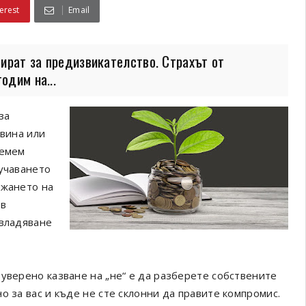
erest
Email
мират за предизвикателство. Страхът от
одим на...
за
 вина или
иемем
аучаването
ржането на
 в
овладяване
уверено казване на „не“ е да разберете собствените
о за вас и къде не сте склонни да правите компромис.