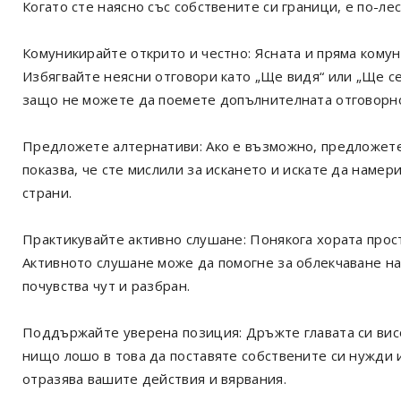
Когато сте наясно със собствените си граници, е по-ле
Комуникирайте открито и честно: Ясната и пряма комун
Избягвайте неясни отговори като „Ще видя“ или „Ще се
защо не можете да поемете допълнителната отговорно
Предложете алтернативи: Ако е възможно, предложете 
показва, че сте мислили за искането и искате да наме
страни.
Практикувайте активно слушане: Понякога хората прост
Активното слушане може да помогне за облекчаване на
почувства чут и разбран.
Поддържайте уверена позиция: Дръжте главата си висо
нищо лошо в това да поставяте собствените си нужди 
отразява вашите действия и вярвания.