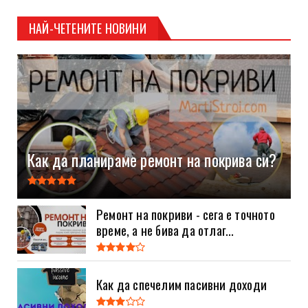
НАЙ-ЧЕТЕНИТЕ НОВИНИ
Как да планираме ремонт на покрива си?
Ремонт на покриви - сега е точното
време, а не бива да отлаг...
Как да спечелим пасивни доходи