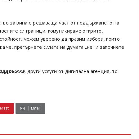
вство за вина е решаваща част от поддържането на
твените си граници, комуникираме открито,
 стойност, можем уверено да правим избори, които
а че, прегърнете силата на думата „не“ и започнете
поддръжка
, други услуги от дигитална агенция, то
erest
Email