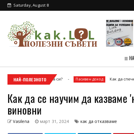
Saturday, August 8
От високо: Англия - красотата на
зеленит...
≣ Н
монт на покрива си?
НАЙ-ПОЛЕЗНОТО
Как да спечелим паси
Пасивен доход
Как да се научим да казваме '
виновни
Vasilena
март 31, 2024
как да отказваме